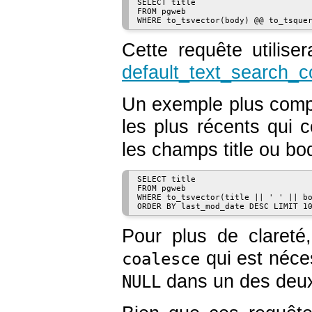
SELECT title

FROM pgweb

Cette requête utilise
default_text_search_c
Un exemple plus compl
les plus récents qui 
les champs
title
ou
bo
SELECT title

FROM pgweb

WHERE to_tsvector(title || ' ' || bo
Pour plus de clareté
qui est néce
coalesce
dans un des deu
NULL