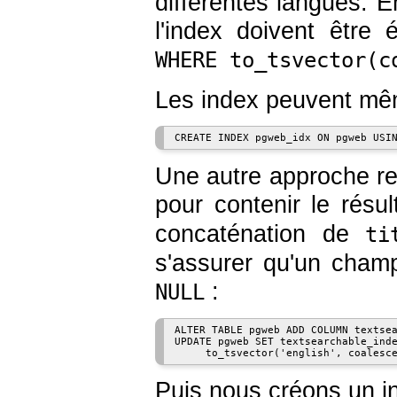
différentes langues. En
l'index doivent être 
WHERE to_tsvector(c
Les index peuvent mê
Une autre approche re
pour contenir le résu
concaténation de
ti
s'assurer qu'un champ
:
NULL
ALTER TABLE pgweb ADD COLUMN textsea
UPDATE pgweb SET textsearchable_inde
Puis nous créons un 