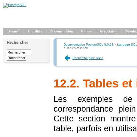
Accueil
Actualités
Documentation
Forums
Association
Dévelo
Rechercher
Documentation PostgreSQL 9.0.23
>
Langage SQ
>
Tables et index
Recherche plein texte
12.2. Tables et
Les exemples de l
correspondance plein
Cette section montr
table, parfois en utilis