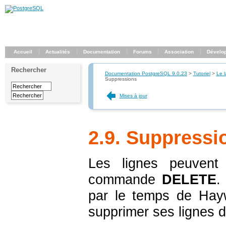
Accueil
Actualités
Documentation
Forums
Association
Dévelo
Rechercher
Documentation PostgreSQL 9.0.23
>
Tutoriel
>
Le 
Suppressions
Mises à jour
2.9. Suppressi
Les lignes peuvent
commande
DELETE
.
par le temps de Hayw
supprimer ses lignes de