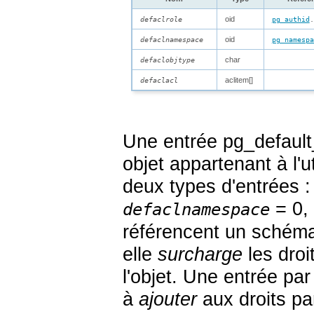
oid
defaclrole
pg_authid
.
oid
defaclnamespace
pg_namespa
char
defaclobjtype
aclitem[]
defaclacl
Une entrée
pg_default
objet appartenant à l'ut
deux types d'entrées 
= 0,
defaclnamespace
référencent un schéma.
elle
surcharge
les droi
l'objet. Une entrée pa
à
ajouter
aux droits pa