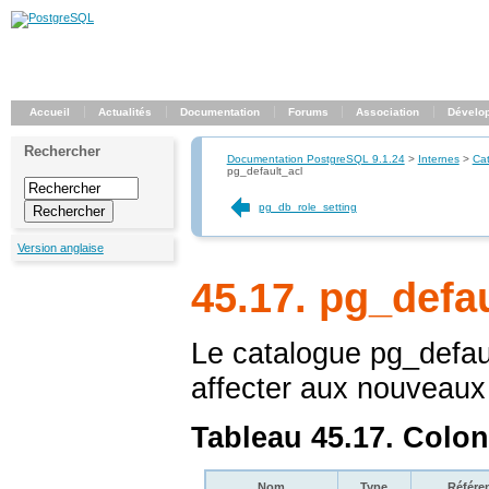
Accueil
Actualités
Documentation
Forums
Association
Dévelo
Rechercher
Documentation PostgreSQL 9.1.24
>
Internes
>
Ca
pg_default_acl
pg_db_role_setting
Version anglaise
45.17. pg_defa
Le catalogue
pg_defau
affecter aux nouveaux 
Tableau 45.17. Colo
Nom
Type
Référe