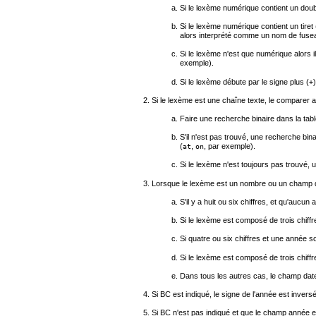
Si le lexème numérique contient un doub
Si le lexème numérique contient un tiret 
alors interprété comme un nom de fuse
Si le lexème n'est que numérique alors i
exemple).
Si le lexème débute par le signe plus (
+
Si le lexème est une chaîne texte, le comparer a
Faire une recherche binaire dans la tabl
S'il n'est pas trouvé, une recherche bina
(
,
, par exemple).
at
on
Si le lexème n'est toujours pas trouvé, 
Lorsque le lexème est un nombre ou un champ 
S'il y a huit ou six chiffres, et qu'aucu
Si le lexème est composé de trois chiffre
Si quatre ou six chiffres et une année so
Si le lexème est composé de trois chiff
Dans tous les autres cas, le champ dat
Si BC est indiqué, le signe de l'année est inver
Si BC n'est pas indiqué et que le champ année es