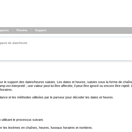
ppeurs
Planète
Support
pport de date/heure
pour le support des dates/heures saisies. Les dates et heures, saisies sous la forme de cha
st interpreté ; une valeur peut lui être affectée, il peut être ignoré ou encore être rejeté
horaires.
ance et les méthodes utilisées par le parseur pour décoder les dates et heures.
utilisant le processus suivant.
ser les lexèmes en chaînes, heures, fuseaux horaires et nombres.