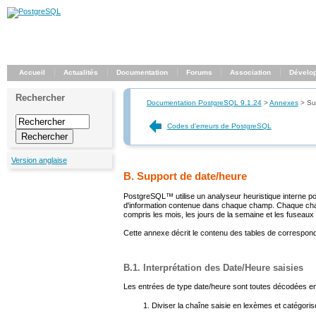
Accueil
Actualités
Documentation
Forums
Association
Dévelo
Rechercher
Documentation PostgreSQL 9.1.24
>
Annexes
>
Su
Codes d'erreurs de PostgreSQL
Version anglaise
B. Support de date/heure
PostgreSQL
™ utilise un analyseur heuristique interne 
d'information contenue dans chaque champ. Chaque champ e
compris les mois, les jours de la semaine et les fuseaux 
Cette annexe décrit le contenu des tables de correspond
B.1. Interprétation des Date/Heure saisies
Les entrées de type date/heure sont toutes décodées en 
Diviser la chaîne saisie en lexèmes et catégori