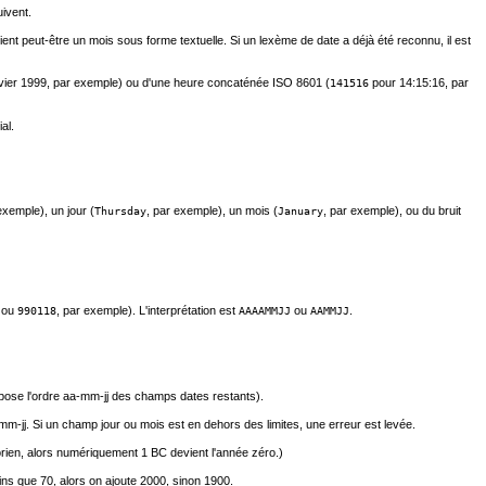
uivent.
ient peut-être un mois sous forme textuelle. Si un lexème de date a déjà été reconnu, il est
nvier 1999, par exemple) ou d'une heure concaténée ISO 8601 (
pour 14:15:16, par
141516
al.
exemple), un jour (
, par exemple), un mois (
, par exemple), ou du bruit
Thursday
January
ou
, par exemple). L'interprétation est
ou
.
990118
AAAAMMJJ
AAMMJJ
mpose l'ordre aa-mm-jj des champs dates restants).
mm-jj. Si un champ jour ou mois est en dehors des limites, une erreur est levée.
gorien, alors numériquement 1 BC devient l'année zéro.)
ins que 70, alors on ajoute 2000, sinon 1900.