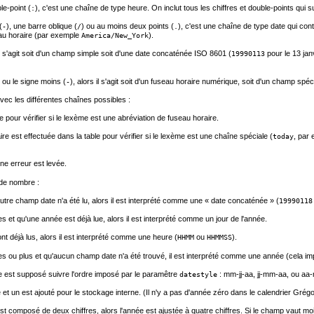
le-point (
), c'est une chaîne de type heure. On inclut tous les chiffres et double-points qui s
:
(
), une barre oblique (
) ou au moins deux points (
), c'est une chaîne de type date qui cont
-
/
.
au horaire (par exemple
).
America/New_York
l s'agit soit d'un champ simple soit d'une date concaténée ISO 8601 (
pour le 13 ja
19990113
) ou le signe moins (
), alors il s'agit soit d'un fuseau horaire numérique, soit d'un champ spéci
-
vec les différentes chaînes possibles :
e pour vérifier si le lexème est une abréviation de fuseau horaire.
ire est effectuée dans la table pour vérifier si le lexème est une chaîne spéciale (
, par 
today
une erreur est levée.
de nombre :
n autre champ date n'a été lu, alors il est interprété comme une
«
date concaténée
»
(
19990118
s et qu'une année est déjà lue, alors il est interprété comme un jour de l'année.
nt déjà lus, alors il est interprété comme une heure (
ou
).
HHMM
HHMMSS
res ou plus et qu'aucun champ date n'a été trouvé, il est interprété comme une année (cela i
e est supposé suivre l'ordre imposé par le paramêtre
: mm-jj-aa, jj-mm-aa, ou aa-
datestyle
sé et un est ajouté pour le stockage interne. (Il n'y a pas d'année zéro dans le calendrier Gré
t composé de deux chiffres, alors l'année est ajustée à quatre chiffres. Si le champ vaut mo