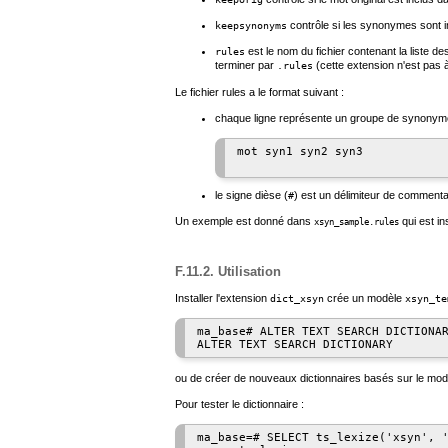
contrôle si les synonymes sont in
keepsynonyms
est le nom du fichier contenant la liste d
rules
terminer par
(cette extension n'est pas 
.rules
Le fichier rules a le format suivant :
chaque ligne représente un groupe de synonyme
mot syn1 syn2 syn3

le signe dièse (
) est un délimiteur de commentair
#
Un exemple est donné dans
qui est in
xsyn_sample.rules
F.11.2. Utilisation
Installer l'extension
crée un modèle
dict_xsyn
xsyn_te
ma_base# ALTER TEXT SEARCH DICTIONAR
ou de créer de nouveaux dictionnaires basés sur le mod
Pour tester le dictionnaire :
ma_base=# SELECT ts_lexize('xsyn', '