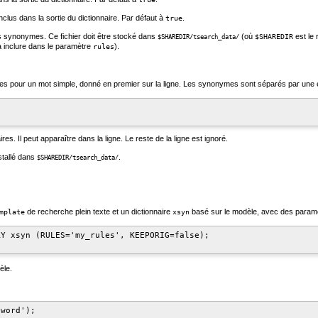
clus dans la sortie du dictionnaire. Par défaut à
.
true
es synonymes. Ce fichier doit être stocké dans
(où
est le 
$SHAREDIR
$SHAREDIR/tsearch_data/
à inclure dans le paramètre
).
rules
s pour un mot simple, donné en premier sur la ligne. Les synonymes sont séparés par une 
es. Il peut apparaître dans la ligne. Le reste de la ligne est ignoré.
stallé dans
.
$SHAREDIR/tsearch_data/
de recherche plein texte et un dictionnaire
basé sur le modèle, avec des paramètr
mplate
xsyn
Y xsyn (RULES='my_rules', KEEPORIG=false);

èle.
word');
