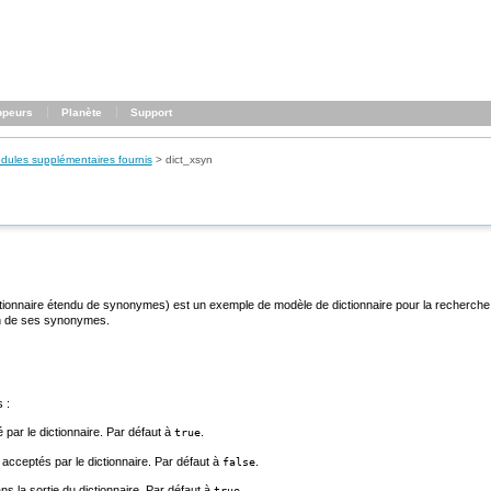
ppeurs
Planète
Support
dules supplémentaires fournis
>
dict_xsyn
ctionnaire étendu de synonymes) est un exemple de modèle de dictionnaire pour la recherch
 un de ses synonymes.
 :
é par le dictionnaire. Par défaut à
.
true
acceptés par le dictionnaire. Par défaut à
.
false
ans la sortie du dictionnaire. Par défaut à
.
true