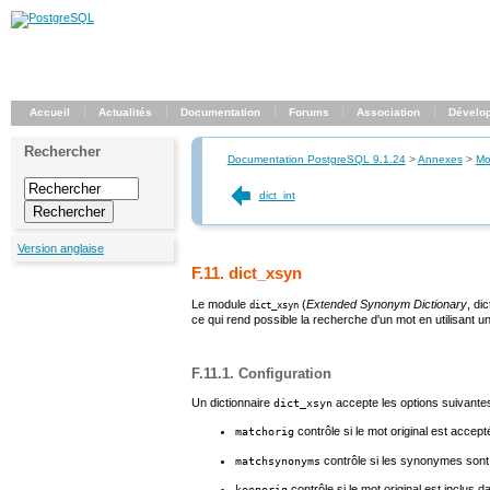
Accueil
Actualités
Documentation
Forums
Association
Dévelo
Rechercher
Documentation PostgreSQL 9.1.24
>
Annexes
>
Mo
dict_int
Version anglaise
F.11. dict_xsyn
Le module
(
Extended Synonym Dictionary
, di
dict_xsyn
ce qui rend possible la recherche d'un mot en utilisant
F.11.1. Configuration
Un dictionnaire
accepte les options suivantes
dict_xsyn
contrôle si le mot original est accept
matchorig
contrôle si les synonymes sont 
matchsynonyms
contrôle si le mot original est inclus d
keeporig