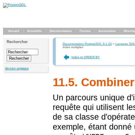
Accueil
Actualités
Documentation
Forums
Association
Dévelo
Rechercher
Documentation PostgreSQL 9.1.24
>
Langage SQ
index multiples
Index et ORDER BY
Version anglaise
11.5. Combiner
Un parcours unique d'i
requête qui utilisent l
de sa classe d'opérate
exemple, étant donné 