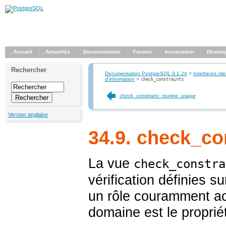
Accueil
Actualités
Documentation
Forums
Association
Dévelo
Rechercher
Documentation PostgreSQL 9.1.24
>
Interfaces clie
d'information
>
check_constraints
check_constraint_routine_usage
Version anglaise
34.9. check_co
La vue
check_constra
vérification définies 
un rôle couramment acti
domaine est le propriét