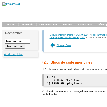
Accueil
Actualités
Documentation
Forums
Association
Dévelo
Rechercher
Documentation PostgreSQL 9.1.24
>
Programmatio
Langage de procédures Python
>
Blocs de code a
Sharing Data
Version anglaise
42.5. Blocs de code anonymes
PL/Python accepte aussi les blocs de code anonymes ap
DO $$

    # Code PL/Python

Un bloc de code anonyme ne reçoit aucun argument et, q
quelle fonction.