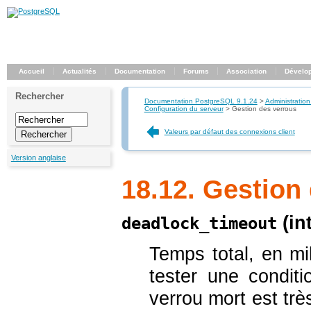
Accueil
Actualités
Documentation
Forums
Association
Dévelo
Rechercher
Documentation PostgreSQL 9.1.24
>
Administration
Configuration du serveur
>
Gestion des verrous
Valeurs par défaut des connexions client
Version anglaise
18.12. Gestion
(
in
deadlock_timeout
Temps total, en mi
tester une condit
verrou mort est trè