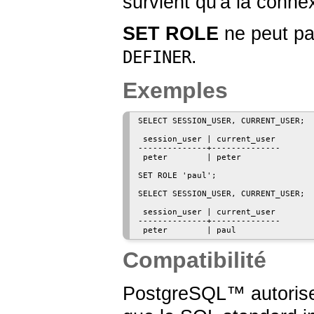
survient qu'à la conne
SET ROLE
ne peut pas
.
DEFINER
Exemples
SELECT SESSION_USER, CURRENT_USER;

 session_user | current_user 

--------------+--------------

 peter        | peter

SET ROLE 'paul';

SELECT SESSION_USER, CURRENT_USER;

 session_user | current_user 

--------------+--------------

Compatibilité
PostgreSQL
™ autorise