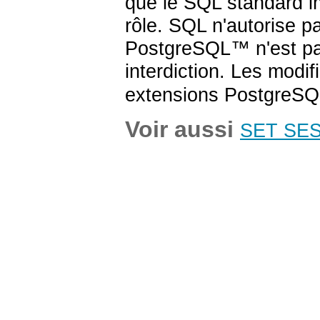
que le SQL standard i
rôle. SQL n'autorise p
PostgreSQL
™ n'est pas
interdiction. Les modi
extensions
PostgreSQ
Voir aussi
SET SE