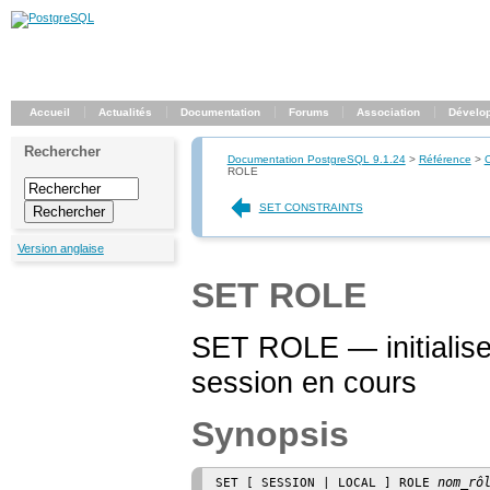
Accueil
Actualités
Documentation
Forums
Association
Dévelo
Rechercher
Documentation PostgreSQL 9.1.24
>
Référence
>
ROLE
SET CONSTRAINTS
Version anglaise
SET ROLE
SET ROLE — initialise l
session en cours
Synopsis
nom_rô
SET [ SESSION | LOCAL ] ROLE 