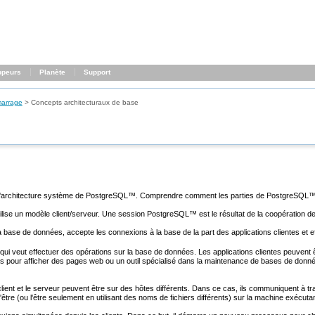
ppeurs
Planète
Support
arrage
>
Concepts architecturaux de base
l'architecture système de
PostgreSQL
™. Comprendre comment les parties de
PostgreSQL
™
ilise un modèle client/serveur. Une session
PostgreSQL
™ est le résultat de la coopération
la base de données, accepte les connexions à la base de la part des applications clientes et 
ur), qui veut effectuer des opérations sur la base de données. Les applications clientes peuvent ê
 pour afficher des pages web ou un outil spécialisé dans la maintenance de bases de donnée
lient et le serveur peuvent être sur des hôtes différents. Dans ce cas, ils communiquent à tr
'être (ou l'être seulement en utilisant des noms de fichiers différents) sur la machine exécu