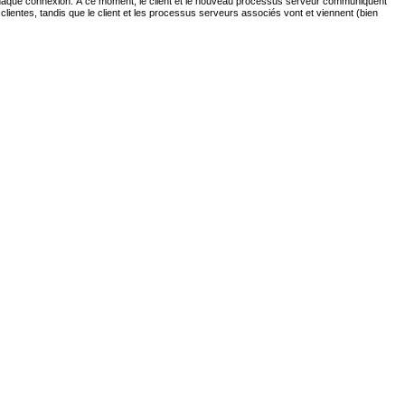
 chaque connexion. À ce moment, le client et le nouveau processus serveur communiquent
clientes, tandis que le client et les processus serveurs associés vont et viennent (bien