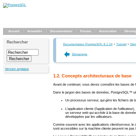
Accueil
Actualités
Documentation
Forums
Association
Dévelo
Rechercher
Documentation PostgreSQL 9.1.24
>
Tutoriel
>
Dém
Démarrage
Version anglaise
1.2. Concepts architecturaux de base
Avant de continuer, vous devez connaître les bases de 
Dans le jargon des bases de données,
PostgreSQL
™ ut
Un processus serveur, qui gère les fichiers de 
L'application cliente (l'application de l'utilisate
un serveur web qui accède à la base de données
développées par les utilisateurs.
Comme souvent avec les applications client/serveur, le c
sont accessibles sur la machine cliente peuvent ne pas l