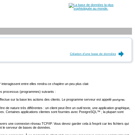
Création d'une base de données
 interagissent entre elles rendra ce chapitre un peu plus clair.
 des processus (programmes) suivants :
effectue sur la base les actions des clients. Le programme serveur est appelé
.
postgres
tre de nature très différentes : un client peut être un outil texte, une application graphique,
s. Certaines applications clientes sont fournies avec
PostgreSQL
™ ; la plupart sont
avers une connexion réseau TCP/IP. Vous devez garder cela à l'esprit car les fichiers qui
tant le serveur de bases de données.