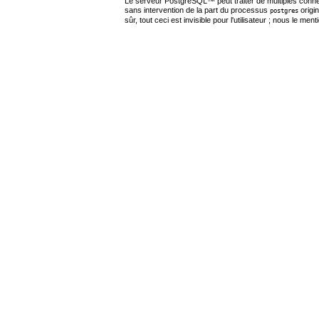
Le serveur
PostgreSQL
™ peut traiter de multiples con
sans intervention de la part du processus
origin
postgres
sûr, tout ceci est invisible pour l'utilisateur ; nous le me