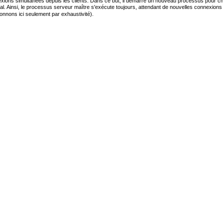
nexions simultanées depuis les clients. Dans ce but, il démarre un nouveau processus pour
al. Ainsi, le processus serveur maître s'exécute toujours, attendant de nouvelles connexions 
ntionnons ici seulement par exhaustivité).