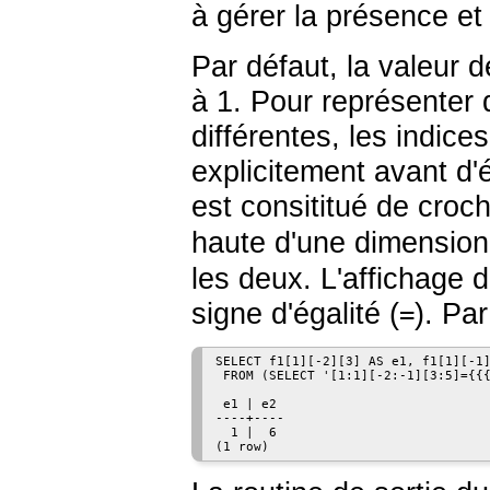
à gérer la présence et
Par défaut, la valeur de
à 1. Pour représenter 
différentes, les indice
explicitement avant d'
est consititué de croch
haute d'une dimension 
les deux. L'affichage 
signe d'égalité (
). Pa
=
SELECT f1[1][-2][3] AS e1, f1[1][-1]
 FROM (SELECT '[1:1][-2:-1][3:5]={{{
 e1 | e2

----+----

  1 |  6
