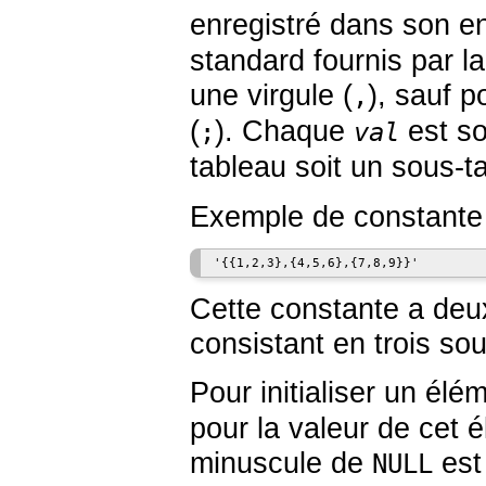
enregistré dans son e
standard fournis par la
une virgule (
), sauf p
,
(
). Chaque
est so
;
val
tableau soit un sous-t
Exemple de constante 
'{{1,2,3},{4,5,6},{7,8,9}}'
Cette constante a deu
consistant en trois sou
Pour initialiser un él
pour la valeur de cet 
minuscule de
est
NULL