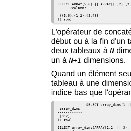
SELECT ARRAY[5,6] || ARRAY[[1,2],[3,
      ?column?

---------------------

 {{5,6},{1,2},{3,4}}

(1 row)
L'opérateur de concaté
début ou à la fin d'un
deux tableaux à
dime
N
un à
dimensions.
N+1
Quand un élément seul 
tableau à une dimensio
indice bas que l'opéra
              SELECT array_dims(1 ||
 array_dims

------------

 [0:2]

(1 row)

SELECT array_dims(ARRAY[1,2] || 3);
