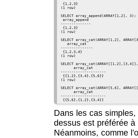
 {1,2,3}

(1 row)

SELECT array_append(ARRAY[1,2], 3);

 array_append

--------------

 {1,2,3}

(1 row)

SELECT array_cat(ARRAY[1,2], ARRAY[3
   array_cat

---------------

 {1,2,3,4}

(1 row)

SELECT array_cat(ARRAY[[1,2],[3,4]],
      array_cat

---------------------

 {{1,2},{3,4},{5,6}}

(1 row)

SELECT array_cat(ARRAY[5,6], ARRAY[[
      array_cat

---------------------

 {{5,6},{1,2},{3,4}}
Dans les cas simples, 
dessus est préférée à l
Néanmoins, comme l'op