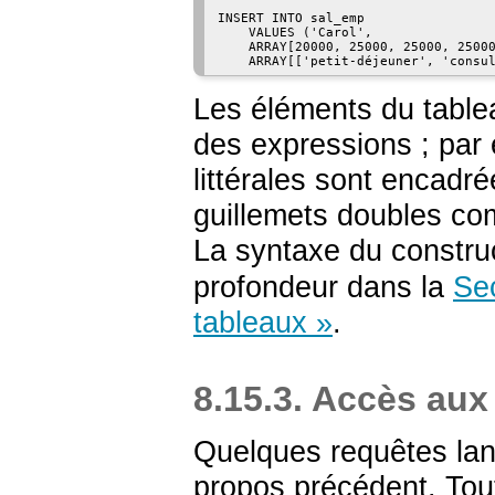
INSERT INTO sal_emp

    VALUES ('Carol',

    ARRAY[20000, 25000, 25000, 25000
    ARRAY[['petit-déjeuner', 'consu
Les éléments du table
des expressions ; par
littérales sont encadr
guillemets doubles com
La syntaxe du constru
profondeur dans la
Sec
tableaux »
.
8.15.3. Accès aux
Quelques requêtes lanc
propos précédent. Tout