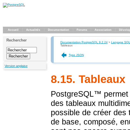
Accueil
Actualités
Documentation
Forums
Association
Dévelo
Rechercher
Documentation PostgreSQL 9.2.24
>
Langage SQ
Tableaux
Type JSON
Version anglaise
8.15. Tableaux
PostgreSQL
™ permet 
des tableaux multidime
possible de créer des t
de base, composé, enu