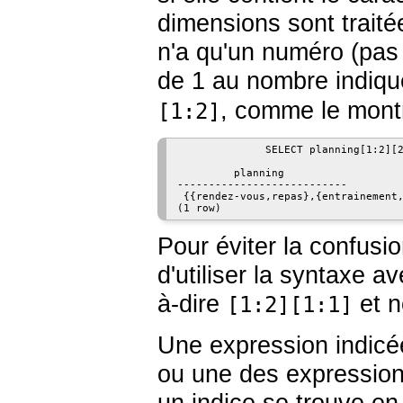
dimensions sont trait
n'a qu'un numéro (pas 
de 1 au nombre indiq
, comme le mont
[1:2]
              SELECT planning[1:2][2
         planning

---------------------------

 {{rendez-vous,repas},{entrainement,
(1 row)
Pour éviter la confusio
d'utiliser la syntaxe a
à-dire
et 
[1:2][1:1]
Une expression indicé
ou une des expression