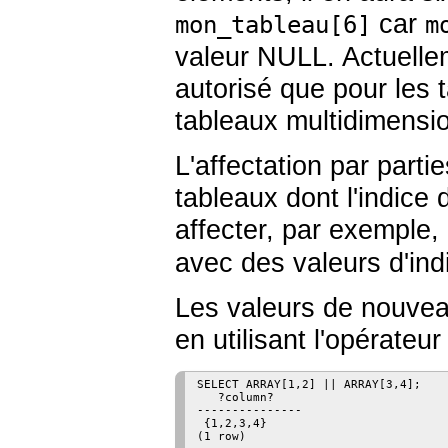
car
mon_tableau[6]
m
valeur NULL. Actuellem
autorisé que pour les 
tableaux multidimensi
L'affectation par parti
tableaux dont l'indice 
affecter, par exemple,
avec des valeurs d'indi
Les valeurs de nouvea
en utilisant l'opérateu
SELECT ARRAY[1,2] || ARRAY[3,4];

   ?column?

---------------

 {1,2,3,4}

(1 row)
