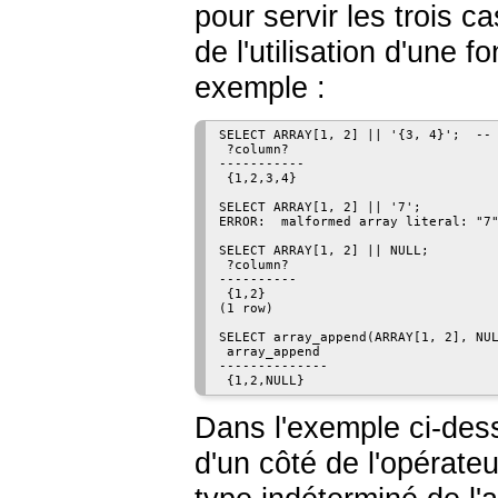
pour servir les trois c
de l'utilisation d'une 
exemple :
SELECT ARRAY[1, 2] || '{3, 4}';  -- 
 ?column?

-----------

 {1,2,3,4}

SELECT ARRAY[1, 2] || '7';          
ERROR:  malformed array literal: "7"
SELECT ARRAY[1, 2] || NULL;         
 ?column?

----------

 {1,2}

(1 row)

SELECT array_append(ARRAY[1, 2], NUL
 array_append

--------------

Dans l'exemple ci-dess
d'un côté de l'opérate