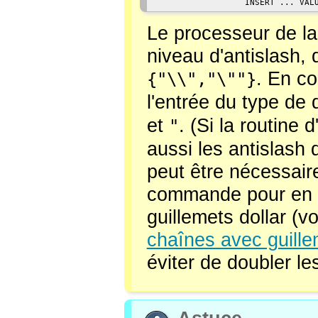
                  INSERT ... VAL
Le processeur de l
niveau d'antislash, 
. En c
{"\\","\""}
l'entrée du type d
et
. (Si la routine 
"
aussi les antislash
peut être nécessaire
commande pour en o
guillemets dollar (v
chaînes avec guille
éviter de doubler le