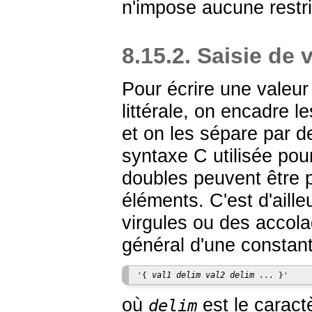
n'impose aucune restric
8.15.2. Saisie de 
Pour écrire une valeu
littérale, on encadre 
et on les sépare par de
syntaxe C utilisée pour
doubles peuvent être 
éléments. C'est d'aille
virgules ou des accola
général d'une constant
val1
delim
val2
delim
'{ 
 ... }'
où
est le caractè
delim