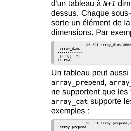
d'un tableau à
dime
N+1
dessus. Chaque sous-
sorte un élément de l
dimensions. Par exemp
              SELECT array_dims(ARRA
 array_dims

------------

 [1:3][1:2]

(1 row)
Un tableau peut aussi ê
,
array_prepend
array
ne supportent que les
supporte le
array_cat
exemples :
              SELECT array_prepend(1
 array_prepend

---------------
