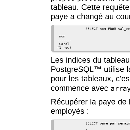
tableau. Cette requêt
paye a changé au cour
              SELECT nom FROM sal_em
 nom

-------

 Carol

(1 row)
Les indices du tableau
PostgreSQL
™ utilise
pour les tableaux, c'e
commence avec
arra
Récupérer la paye de 
employés :
              SELECT paye_par_semain