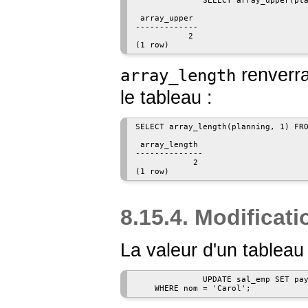
              SELECT array_upper(pla
 array_upper

-------------

           2

(1 row)
renverra
array_length
le tableau :
SELECT array_length(planning, 1) FRO
 array_length

--------------

            2

8.15.4. Modificat
La valeur d'un tablea
              UPDATE sal_emp SET pay
    WHERE nom = 'Carol';