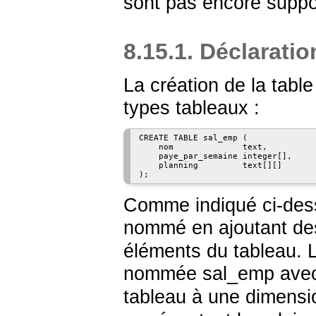
sont pas encore suppo
8.15.1. Déclarati
La création de la table 
types tableaux :
CREATE TABLE sal_emp (

    nom              text,

    paye_par_semaine integer[],

    planning         text[][]

);
Comme indiqué ci-dess
nommé en ajoutant des
éléments du tableau. 
nommée
sal_emp
avec
tableau à une dimensi