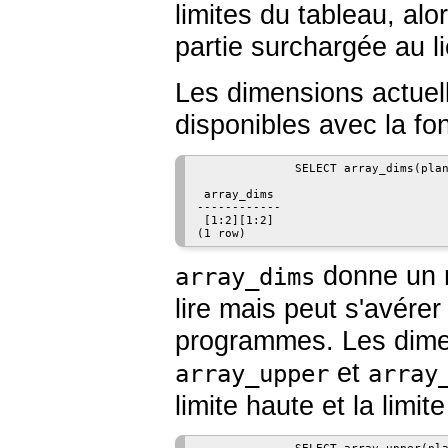
limites du tableau, alo
partie surchargée au 
Les dimensions actuell
disponibles avec la fo
              SELECT array_dims(plan
 array_dims

------------

 [1:2][1:2]

(1 row)
donne un r
array_dims
lire mais peut s'avérer 
programmes. Les dime
et
array_upper
array
limite haute et la limi