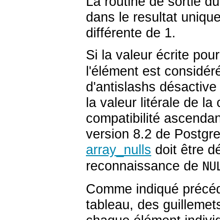
La routine de sortie du
dans le resultat uniqu
différente de 1.
Si la valeur écrite po
l'élément est considé
d'antislashs désactive
la valeur litérale de l
compatibilité ascendan
version 8.2 de
Postgr
array_nulls
doit être d
reconnaissance de
NU
Comme indiqué précéde
tableau, des guillemet