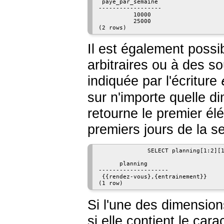
 paye_par_semaine

------------------

          10000

          25000

(2 rows)
Il est également possi
arbitraires ou à des s
indiquée par l'écriture
sur n'importe quelle di
retourne le premier él
premiers jours de la s
              SELECT planning[1:2][1
      planning

--------------------

 {{rendez-vous},{entrainement}}

(1 row)
Si l'une des dimension
si elle contient le car