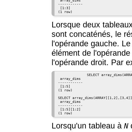
 array_dims

------------

 [1:3]

(1 row)
Lorsque deux tableau
sont concaténés, le rés
l'opérande gauche. Le
élément de l'opérande
l'opérande droit. Par 
              SELECT array_dims(ARRA
 array_dims

------------

 [1:5]

(1 row)

SELECT array_dims(ARRAY[[1,2],[3,4]]
 array_dims

------------

 [1:5][1:2]

(1 row)
Lorsqu'un tableau à
d
N