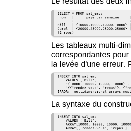
Le résultat des deux i
SELECT * FROM sal_emp;

 nom   |      paye_par_semaine     |
-------+---------------------------+
Bill   | {10000,10000,10000,10000} |
Carol  | {20000,25000,25000,25000} |
(2 rows)
Les tableaux multi-dim
correspondantes pour
la levée d'une erreur.
INSERT INTO sal_emp

    VALUES ('Bill',

    '{10000, 10000, 10000, 10000}',

    '{{"rendez-vous", "repas"}, {"re
La syntaxe du constru
INSERT INTO sal_emp

    VALUES ('Bill',

    ARRAY[10000, 10000, 10000, 10000
    ARRAY[['rendez-vous', 'repas'], 