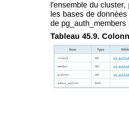
l'ensemble du cluster,
les bases de données d'
de
pg_auth_members
Tableau 45.9. Colon
Nom
Type
Réfé
oid
roleid
pg_authid
oid
member
pg_authid
oid
grantor
pg_authid
bool
admin_option