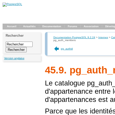
Accueil
Actualités
Documentation
Forums
Association
Dévelo
Rechercher
Documentation PostgreSQL 9.2.24
>
Internes
>
Ca
pg_auth_members
pg_authid
Version anglaise
45.9. pg_auth
Le catalogue
pg_auth
d'appartenance entre l
d'appartenances est au
Parce que les identités