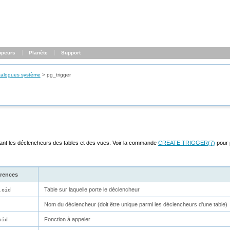
ppeurs
Planète
Support
talogues système
>
pg_trigger
ant les déclencheurs des tables et des vues. Voir la commande
CREATE TRIGGER
(7)
pour 
rences
Table sur laquelle porte le déclencheur
.oid
Nom du déclencheur (doit être unique parmi les déclencheurs d'une table)
Fonction à appeler
oid