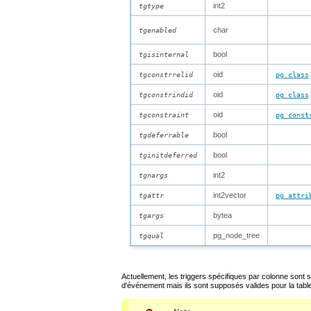
int2
tgtype
char
tgenabled
bool
tgisinternal
oid
tgconstrrelid
pg_class
oid
tgconstrindid
pg_class
oid
tgconstraint
pg_const
bool
tgdeferrable
bool
tginitdeferred
int2
tgnargs
int2vector
tgattr
pg_attri
bytea
tgargs
pg_node_tree
tgqual
Actuellement, les triggers spécifiques par colonne son
d'événement mais ils sont supposés valides pour la tabl