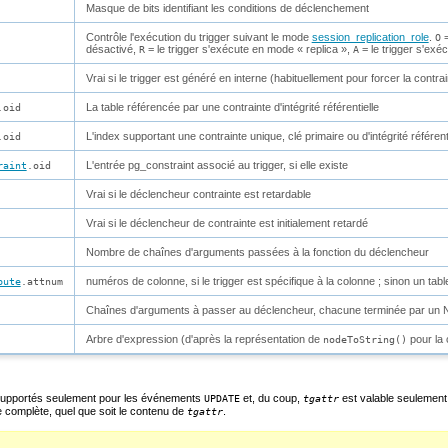
Masque de bits identifiant les conditions de déclenchement
Contrôle l'exécution du trigger suivant le mode
session_replication_role
.
=
O
désactivé,
= le trigger s'exécute en mode
«
replica
»
,
= le trigger s'exé
R
A
Vrai si le trigger est généré en interne (habituellement pour forcer la contrai
La table référencée par une contrainte d'intégrité référentielle
.oid
L'index supportant une contrainte unique, clé primaire ou d'intégrité référent
.oid
L'entrée
pg_constraint
associé au trigger, si elle existe
raint
.oid
Vrai si le déclencheur contrainte est retardable
Vrai si le déclencheur de contrainte est initialement retardé
Nombre de chaînes d'arguments passées à la fonction du déclencheur
numéros de colonne, si le trigger est spécifique à la colonne ; sinon un tab
bute
.attnum
Chaînes d'arguments à passer au déclencheur, chacune terminée par un
Arbre d'expression (d'après la représentation de
pour la 
nodeToString()
t supportés seulement pour les événements
et, du coup,
est valable seulement
UPDATE
tgattr
e complète, quel que soit le contenu de
.
tgattr