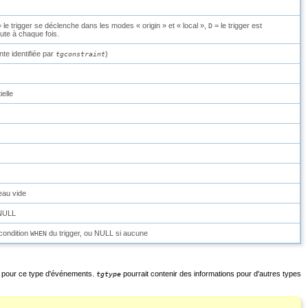
 le trigger se déclenche dans les modes
«
origin
»
et
«
local
»
,
= le trigger est
D
cute à chaque fois.
nte identifiée par
)
tgconstraint
ielle
leau vide
 NULL
condition
du trigger, ou NULL si aucune
WHEN
 pour ce type d'événements.
pourrait contenir des informations pour d'autres types
tgtype