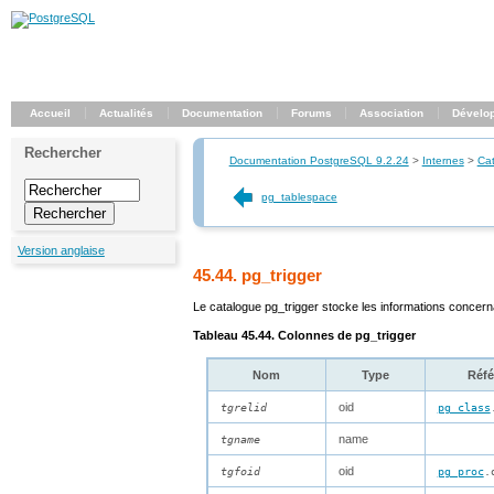
Accueil
Actualités
Documentation
Forums
Association
Dévelo
Rechercher
Documentation PostgreSQL 9.2.24
>
Internes
>
Ca
pg_tablespace
Version anglaise
45.44. pg_trigger
Le catalogue
pg_trigger
stocke les informations concern
Tableau 45.44. Colonnes de
pg_trigger
Nom
Type
Réfé
oid
tgrelid
pg_class
name
tgname
oid
tgfoid
pg_proc
.