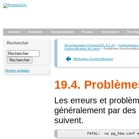
Accueil
Actualités
Documentation
Forums
Association
Dévelo
Rechercher
Documentation PostgreSQL 9.2.24
>
Administration
Authentification du client
>
Problèmes d'authentifica
Méthodes d'authentification
Version anglaise
19.4. Problèmes
Les erreurs et problèm
généralement par des 
suivent.
            FATAL:  no pg_hba.conf 