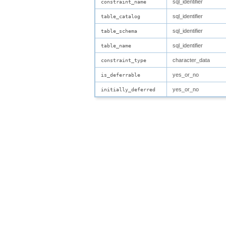
sql_identifier
constraint_name
sql_identifier
table_catalog
sql_identifier
table_schema
sql_identifier
table_name
character_data
constraint_type
yes_or_no
is_deferrable
yes_or_no
initially_deferred