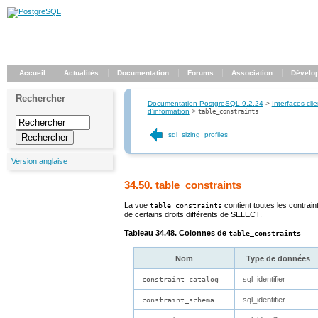
Accueil
Actualités
Documentation
Forums
Association
Dévelo
Rechercher
Documentation PostgreSQL 9.2.24
>
Interfaces clie
d'information
>
table_constraints
sql_sizing_profiles
Version anglaise
34.50. table_constraints
La vue
contient toutes les contrain
table_constraints
de certains droits différents de SELECT.
Tableau 34.48. Colonnes de
table_constraints
Nom
Type de données
sql_identifier
constraint_catalog
sql_identifier
constraint_schema