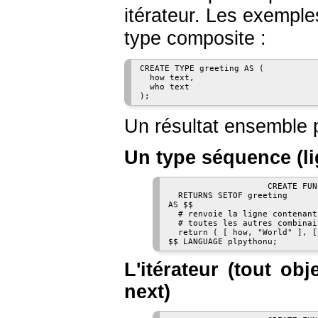
itérateur. Les exempl
type composite :
CREATE TYPE greeting AS (

  how text,

  who text

Un résultat ensemble p
Un type séquence (li
                    CREATE FUN
  RETURNS SETOF greeting

AS $$

  # renvoie la ligne contenant
  # toutes les autres combinai
  return ( [ how, "World" ], [
L'itérateur (tout ob
next
)