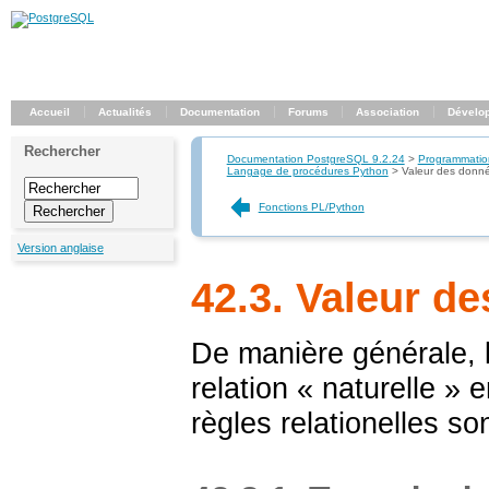
Accueil
Actualités
Documentation
Forums
Association
Dévelo
Rechercher
Documentation PostgreSQL 9.2.24
>
Programmatio
Langage de procédures Python
>
Valeur des donn
Fonctions PL/Python
Version anglaise
42.3. Valeur d
De manière générale, l
relation
«
naturelle
»
e
règles relationelles so