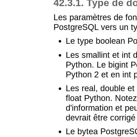
42.3.1. Type de 
Les paramètres de fonc
PostgreSQL vers un ty
Le type
boolean
Po
Les
smallint
et
int
d
Python. Le
bigint
Po
Python 2 et en
int
p
Les
real
,
double
et
float
Python. Notez
d'information et pe
devrait être corrig
Le
bytea
PostgreSQ