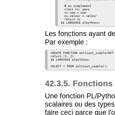
  # ou simplement

  class nv: pass

  nv.nom = nom

  nv.valeur = valeur

  return nv

Les fonctions ayant d
Par exemple :
CREATE FUNCTION multiout_simple(OUT 
return (1, 2)

$$ LANGUAGE plpythonu;

42.3.5. Fonction
Une fonction
PL/Pyth
scalaires ou des types
faire ceci parce que l