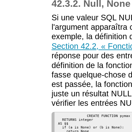
42.3.2. Null, None
Si une valeur SQL NUL
l'argument apparaîtr
exemple, la définition 
Section 42.2, « Fonct
réponse pour des ent
définition de la foncti
fasse quelque-chose d
est passée, la fonctio
juste un résultat NUL
vérifier les entrées NU
              CREATE FUNCTION pymax 
  RETURNS integer

AS $$

  if (a is None) or (b is None):

    return None
