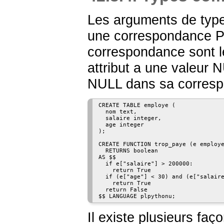
Les arguments de type
une correspondance P
correspondance sont le
attribut a une valeur NU
NULL dans sa corresp
CREATE TABLE employe (

  nom text,

  salaire integer,

  age integer

);

CREATE FUNCTION trop_paye (e employe
  RETURNS boolean

AS $$

  if e["salaire"] > 200000:

    return True

  if (e["age"] < 30) and (e["salaire
    return True

  return False

Il existe plusieurs fa