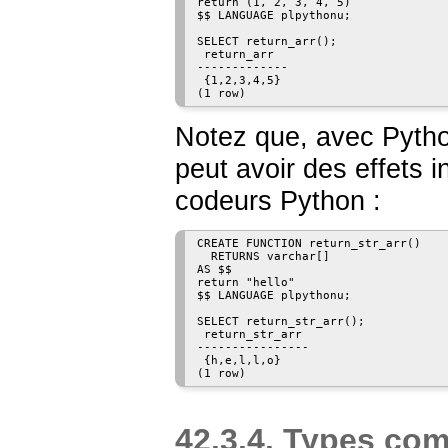
return (1, 2, 3, 4, 5)

$$ LANGUAGE plpythonu;

SELECT return_arr();

 return_arr  

-------------

 {1,2,3,4,5}

Notez que, avec Pytho
peut avoir des effets i
codeurs Python :
CREATE FUNCTION return_str_arr()

  RETURNS varchar[]

AS $$

return "hello"

$$ LANGUAGE plpythonu;

SELECT return_str_arr();

 return_str_arr

----------------

 {h,e,l,l,o}

42.3.4. Types co