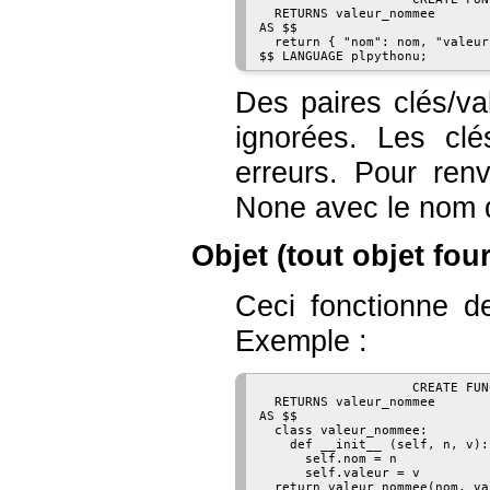
  RETURNS valeur_nommee

AS $$

  return { "nom": nom, "valeur
Des paires clés/va
ignorées. Les cl
erreurs. Pour re
None
avec le nom 
Objet (tout objet fo
Ceci fonctionne 
Exemple :
                    CREATE FUN
  RETURNS valeur_nommee

AS $$

  class valeur_nommee:

    def __init__ (self, n, v):

      self.nom = n

      self.valeur = v

  return valeur_nommee(nom, val