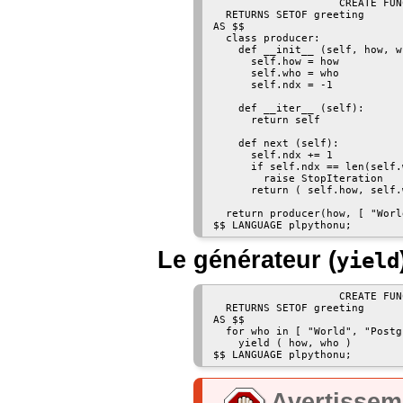
                    CREATE FUN
  RETURNS SETOF greeting

AS $$

  class producer:

    def __init__ (self, how, wh
      self.how = how

      self.who = who

      self.ndx = -1

    def __iter__ (self):

      return self

    def next (self):

      self.ndx += 1

      if self.ndx == len(self.w
        raise StopIteration

      return ( self.how, self.
  return producer(how, [ "Worl
Le générateur (
yield
                    CREATE FUN
  RETURNS SETOF greeting

AS $$

  for who in [ "World", "Postg
    yield ( how, who )

Avertissem