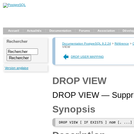
Accueil
Actualités
Documentation
Forums
Association
Dévelo
Rechercher
Documentation PostgreSQL 9.2.24
>
Référence
>
VIEW
DROP USER MAPPING
Version anglaise
DROP VIEW
DROP VIEW — Suppri
Synopsis
nom
DROP VIEW [ IF EXISTS ] 