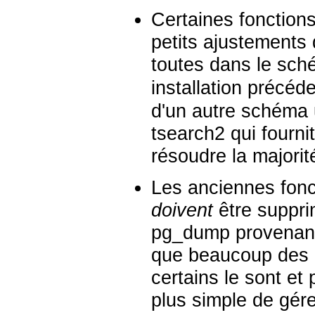
Certaines fonction
petits ajustements 
toutes dans le sc
installation précéde
d'un autre schéma u
tsearch2
qui fourni
résoudre la majori
Les anciennes fonc
doivent
être suppri
pg_dump
provenant
que beaucoup des o
certains le sont et
plus simple de gér