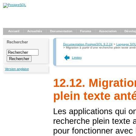
Accueil
Actualités
Documentation
Forums
Association
Dévelo
Rechercher
Documentation PostgreSQL 9.2.24
>
Langage SQ
>
Migration à partir d'une recherche plein texte anté
Limites
Version anglaise
12.12. Migratio
plein texte ant
Les applications qui on
recherche plein texte
pour fonctionner avec l