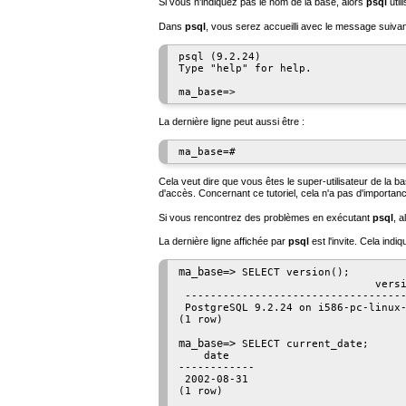
Si vous n'indiquez pas le nom de la base, alors
psql
util
Dans
psql
, vous serez accueilli avec le message suivan
psql (9.2.24)

Type "help" for help.

ma_base=>
La dernière ligne peut aussi être :
ma_base=#
Cela veut dire que vous êtes le super-utilisateur de la 
d'accès. Concernant ce tutoriel, cela n'a pas d'importan
Si vous rencontrez des problèmes en exécutant
psql
, 
La dernière ligne affichée par
psql
est l'invite. Cela indi
ma_base=>
SELECT version();
                               versi
 -----------------------------------
 PostgreSQL 9.2.24 on i586-pc-linux-
(1 row)

ma_base=>
SELECT current_date;
    date

------------

 2002-08-31

(1 row)
