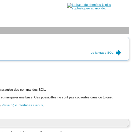
Le langage SQL
e interactive des commandes
SQL
.
et manipuler une base. Ces possibilités ne sont pas couvertes dans ce tutoriel.
la
Partie IV, « Interfaces client »
.