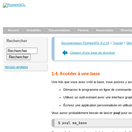
Accueil
Actualités
Documentation
Forums
Association
Dévelo
Rechercher
Documentation PostgreSQL 9.2.24
>
Tutoriel
>
Dém
Création d'une base de données
Version anglaise
1.4. Accéder à une base
Une fois que vous avez créé la base, vous pouvez y ac
Démarrez le programme en ligne de commande
Utilisez un outil existant avec une interface g
Écrivez une application personnalisée en utili
Vous aurez probablement besoin de lancer
psql
pour ess
$
psql ma_base