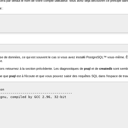
isera par défaut le nom de votre compte utilisateur. Vous avez déjà découvert ce principe dans
t :
base de données, ce qui est souvent le cas si vous avez installé
PostgreSQL
™ vous-même. Être
ce.
alors retournez à la section précédente. Les diagnostiques de
psql
et de
createdb
sont sembla
que que
psql
est à l'écoute et que vous pouvez saisir des requêtes
SQL
dans l'espace de trav
on

------------------------------------

gnu, compiled by GCC 2.96, 32-bit
