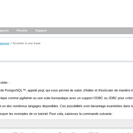
ppeurs
Planète
Support
arrage
>
Accéder à une base
céder :
 de
PostgreSQL
™, appelé
psql
, qui vous permet de saisir, d'éditer et d'exécuter de manièr
raphique comme
pgAdmin
ou une suite bureautique avec un support
ODBC
ou
JDBC
pour créer 
sant un des nombreux langages disponibles. Ces possibilités sont davantage examinées dans 
ayer les exemples de ce tutoriel. Pour cela, saisissez la commande suivante :