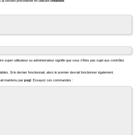
 la section précédente en utilisant
createdb
.
 super-utilisateur ou administrateur signifie que vous n'êtes pas sujet aux contrôles
bles. Si le dernier fonctionnait, alors le premier devrait fonctionner également.
ail maintenu par
psql
. Essayez ces commandes :