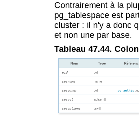
Contrairement à la pl
pg_tablespace
est par
cluster : il n'y a donc
et non une par base.
Tableau 47.44. Colo
Nom
Type
Référenc
oid
oid
name
spcname
oid
spcowner
pg_authid
.o
aclitem[]
spcacl
text[]
spcoptions