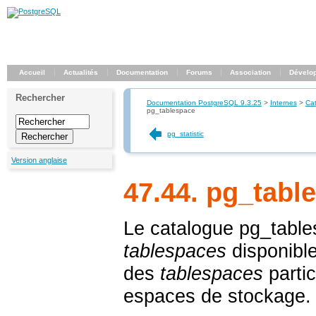
Accueil
Actualités
Documentation
Forums
Association
Dévelo
Rechercher
Documentation PostgreSQL 9.3.25
>
Internes
>
Ca
pg_tablespace
pg_statistic
Version anglaise
47.44. pg_tabl
Le catalogue
pg_table
tablespaces
disponible
des
tablespaces
partic
espaces de stockage.