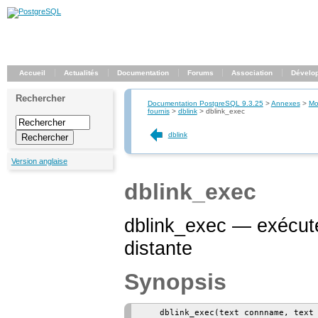
Accueil
Actualités
Documentation
Forums
Association
Dévelo
Rechercher
Documentation PostgreSQL 9.3.25
>
Annexes
>
Mo
fournis
>
dblink
>
dblink_exec
dblink
Version anglaise
dblink_exec
dblink_exec — exécu
distante
Synopsis
    dblink_exec(text connname, text 