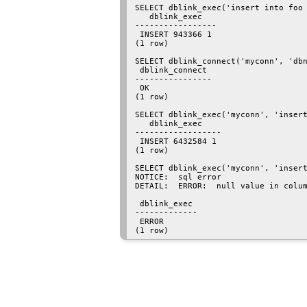
SELECT dblink_exec('insert into foo 
   dblink_exec

-----------------

 INSERT 943366 1

(1 row)

SELECT dblink_connect('myconn', 'dbn
 dblink_connect

----------------

 OK

(1 row)

SELECT dblink_exec('myconn', 'insert
   dblink_exec

------------------

 INSERT 6432584 1

(1 row)

SELECT dblink_exec('myconn', 'insert
NOTICE:  sql error

DETAIL:  ERROR:  null value in colum
 dblink_exec

-------------

 ERROR
