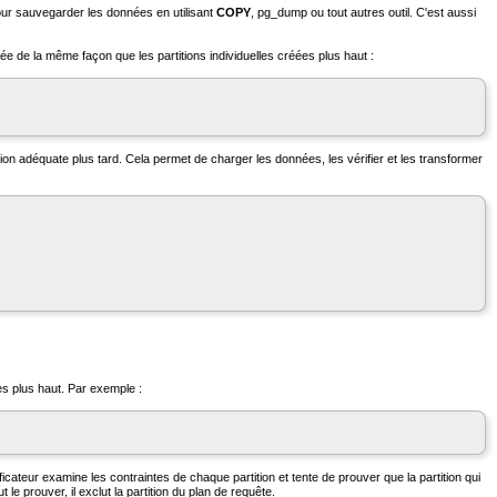
our sauvegarder les données en utilisant
COPY
,
pg_dump
ou tout autres outil. C'est aussi
née de la même façon que les partitions individuelles créées plus haut :
ition adéquate plus tard. Cela permet de charger les données, les vérifier et les transformer
es plus haut. Par exemple :
ificateur examine les contraintes de chaque partition et tente de prouver que la partition qui
 le prouver, il exclut la partition du plan de requête.