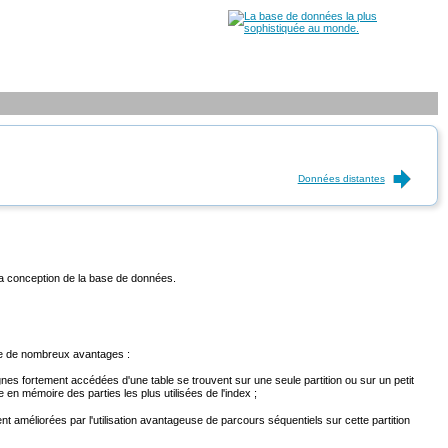
Données distantes
 la conception de la base de données.
rte de nombreux avantages :
gnes fortement accédées d'une table se trouvent sur une seule partition ou sur un petit
e en mémoire des parties les plus utilisées de l'index ;
 améliorées par l'utilisation avantageuse de parcours séquentiels sur cette partition