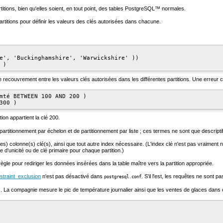
itions, bien qu'elles soient, en tout point, des tables
PostgreSQL
™ normales.
artitions pour définir les valeurs des clés autorisées dans chacune.
e', 'Buckinghamshire', 'Warwickshire' ))

 )
 de recouvrement entre les valeurs clés autorisées dans les différentes partitions. Une erreur
mté BETWEEN 100 AND 200 )

300 )
ition appartient la clé 200.
partitionnement par échelon et de partitionnement par liste ; ces termes ne sont que descripti
es) colonne(s) clé(s), ainsi que tout autre index nécessaire. (L'index clé n'est pas vraiment né
te d'unicité ou de clé primaire pour chaque partition.)
ègle pour rediriger les données insérées dans la table maître vers la partition appropriée.
straint_exclusion
n'est pas désactivé dans
. S'il l'est, les requêtes ne sont p
postgresql.conf
. La compagnie mesure le pic de température journalier ainsi que les ventes de glaces dans 