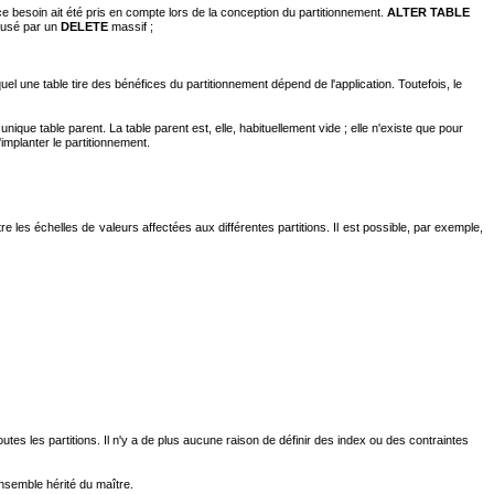
 besoin ait été pris en compte lors de la conception du partitionnement.
ALTER TABLE
usé par un
DELETE
massif ;
el une table tire des bénéfices du partitionnement dépend de l'application. Toutefois, le
ique table parent. La table parent est, elle, habituellement vide ; elle n'existe que pour
'implanter le partitionnement.
les échelles de valeurs affectées aux différentes partitions. Il est possible, par exemple,
outes les partitions. Il n'y a de plus aucune raison de définir des index ou des contraintes
ensemble hérité du maître.