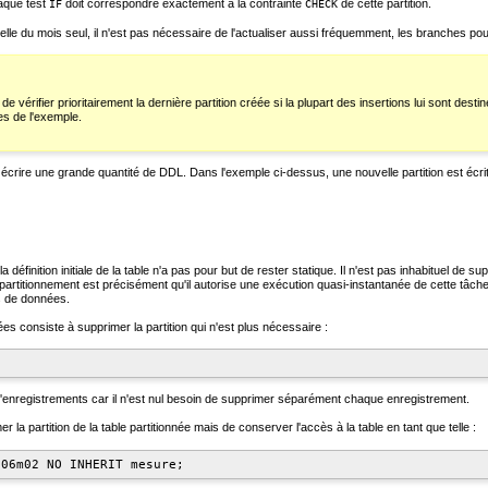
aque test
doit correspondre exactement à la contrainte
de cette partition.
IF
CHECK
lle du mois seul, il n'est pas nécessaire de l'actualiser aussi fréquemment, les branches pouv
e de vérifier prioritairement la dernière partition créée si la plupart des insertions lui sont d
es de l'exemple.
ire une grande quantité de DDL. Dans l'exemple ci-dessus, une nouvelle partition est écrite
a définition initiale de la table n'a pas pour but de rester statique. Il n'est pas inhabituel d
itionnement est précisément qu'il autorise une exécution quasi-instantanée de cette tâche, bie
s de données.
s consiste à supprimer la partition qui n'est plus nécessaire :
'enregistrements car il n'est nul besoin de supprimer séparément chaque enregistrement.
 la partition de la table partitionnée mais de conserver l'accès à la table en tant que telle :