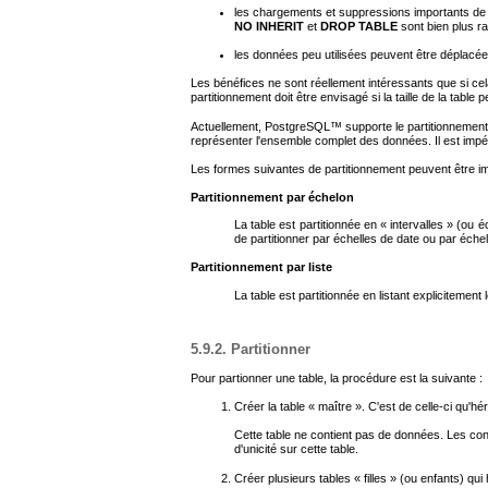
les chargements et suppressions importants de d
NO INHERIT
et
DROP TABLE
sont bien plus r
les données peu utilisées peuvent être déplacée
Les bénéfices ne sont réellement intéressants que si cela
partitionnement doit être envisagé si la taille de la tabl
Actuellement,
PostgreSQL
™ supporte le partitionnement 
représenter l'ensemble complet des données. Il est impéra
Les formes suivantes de partitionnement peuvent être 
Partitionnement par échelon
La table est partitionnée en
«
intervalles
»
(ou éc
de partitionner par échelles de date ou par échell
Partitionnement par liste
La table est partitionnée en listant explicitemen
5.9.2. Partitionner
Pour partionner une table, la procédure est la suivante :
Créer la table
«
maître
»
. C'est de celle-ci qu'hér
Cette table ne contient pas de données. Les contr
d'unicité sur cette table.
Créer plusieurs tables
«
filles
»
(ou enfants) qui 