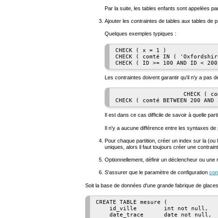
Par la suite, les tables enfants sont appelées part
Ajouter les contraintes de tables aux tables de p
Quelques exemples typiques :
CHECK ( x = 1 )

CHECK ( comté IN ( 'Oxfordshir
CHECK ( ID >= 100 AND ID < 200
Les contraintes doivent garantir qu'il n'y a pas
                    CHECK ( co
CHECK ( comté BETWEEN 200 AND 
Il est dans ce cas difficile de savoir à quelle part
Il n'y a aucune différence entre les syntaxes de 
Pour chaque partition, créer un index sur la (ou l
uniques, alors il faut toujours créer une contrain
Optionnellement, définir un déclencheur ou une r
S'assurer que le paramètre de configuration
con
Soit la base de données d'une grande fabrique de glaces
CREATE TABLE mesure (

    id_ville        int not null,

    date_trace      date not null,
