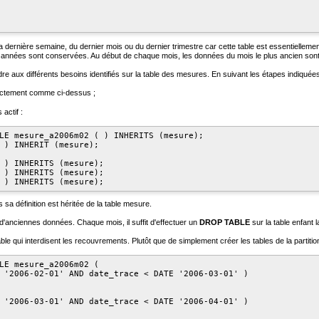
dernière semaine, du dernier mois ou du dernier trimestre car cette table est essentiellement
s années sont conservées. Au début de chaque mois, les données du mois le plus ancien son
re aux différents besoins identifiés sur la table des mesures. En suivant les étapes indiquées
actement comme ci-dessus ;
actif :
LE mesure_a2006m02 ( ) INHERITS (mesure);

 ) INHERIT (mesure);

 ) INHERITS (mesure);

 ) INHERITS (mesure);

 ) INHERITS (mesure);
 sa définition est héritée de la table
mesure
.
'anciennes données. Chaque mois, il suffit d'effectuer un
DROP TABLE
sur la table enfant
able qui interdisent les recouvrements. Plutôt que de simplement créer les tables de la partit
LE mesure_a2006m02 (

 '2006-02-01' AND date_trace < DATE '2006-03-01' )

 '2006-03-01' AND date_trace < DATE '2006-04-01' )
