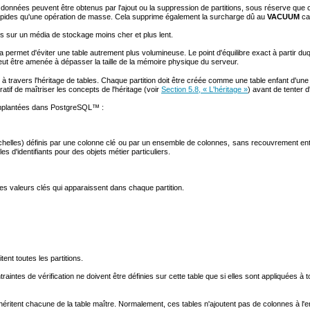
onnées peuvent être obtenus par l'ajout ou la suppression de partitions, sous réserve que ce
apides qu'une opération de masse. Cela supprime également la surcharge dû au
VACUUM
ca
s sur un média de stockage moins cher et plus lent.
 permet d'éviter une table autrement plus volumineuse. Le point d'équilibre exact à partir duqu
e peut être amenée à dépasser la taille de la mémoire physique du serveur.
à travers l'héritage de tables. Chaque partition doit être créée comme une table enfant d'une un
tif de maîtriser les concepts de l'héritage (voir
Section 5.8, « L'héritage »
) avant de tenter d
implantées dans
PostgreSQL
™ :
helles) définis par une colonne clé ou par un ensemble de colonnes, sans recouvrement entre 
es d'identifiants pour des objets métier particuliers.
t les valeurs clés qui apparaissent dans chaque partition.
itent toutes les partitions.
aintes de vérification ne doivent être définies sur cette table que si elles sont appliquées à t
héritent chacune de la table maître. Normalement, ces tables n'ajoutent pas de colonnes à l'