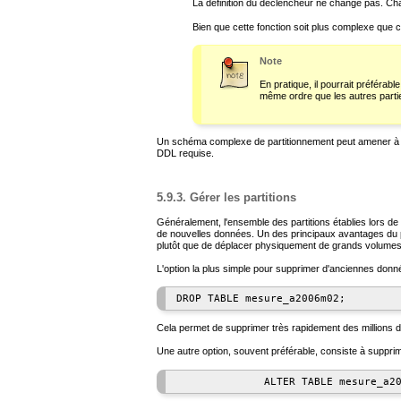
La définition du déclencheur ne change pas. Ch
Bien que cette fonction soit plus complexe que ce
Note
En pratique, il pourrait préférabl
même ordre que les autres parti
Un schéma complexe de partitionnement peut amener à écr
DDL requise.
5.9.3. Gérer les partitions
Généralement, l'ensemble des partitions établies lors de l
de nouvelles données. Un des principaux avantages du part
plutôt que de déplacer physiquement de grands volume
L'option la plus simple pour supprimer d'anciennes donnée
Cela permet de supprimer très rapidement des millions d
Une autre option, souvent préférable, consiste à supprimer