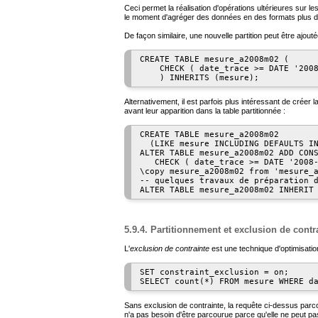
Ceci permet la réalisation d'opérations ultérieures sur
le moment d'agréger des données en des formats plus de
De façon similaire, une nouvelle partition peut être ajout
CREATE TABLE mesure_a2008m02 (

    CHECK ( date_trace >= DATE '2008
Alternativement, il est parfois plus intéressant de créer 
avant leur apparition dans la table partitionnée :
CREATE TABLE mesure_a2008m02

  (LIKE mesure INCLUDING DEFAULTS IN
ALTER TABLE mesure_a2008m02 ADD CONS
   CHECK ( date_trace >= DATE '2008-
\copy mesure_a2008m02 from 'mesure_a
-- quelques travaux de préparation d
5.9.4. Partitionnement et exclusion de contr
L'
exclusion de contrainte
est une technique d'optimisatio
SET constraint_exclusion = on;

SELECT count(*) FROM mesure WHERE d
Sans exclusion de contrainte, la requête ci-dessus parco
n'a pas besoin d'être parcourue parce qu'elle ne peut pa