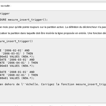
 sa suite :
rigger

 mois pour qu'elle pointe toujours sur la partition active. La définition du déclencheur n'a pas
caliser la partition dans laquelle doit être insérée la ligne proposée en entrée. Une fonction d
ure_insert_trigger()

E '2006-02-01' AND

 '2006-03-01' ) THEN

06m02 VALUES (NEW.*);

DATE '2006-03-01' AND

ATE '2006-04-01' ) THEN

06m03 VALUES (NEW.*);

DATE '2008-01-01' AND

ATE '2008-02-01' ) THEN

08m01 VALUES (NEW.*);

en dehors de l''échelle. Corrigez la fonction mesure_insert_trigg