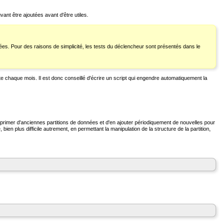
ant être ajoutées avant d'être utiles.
estinées. Pour des raisons de simplicité, les tests du déclencheur sont présentés dans le
 chaque mois. Il est donc conseillé d'écrire un script qui engendre automatiquement la
e supprimer d'anciennes partitions de données et d'en ajouter périodiquement de nouvelles pour
n plus difficile autrement, en permettant la manipulation de la structure de la partition,