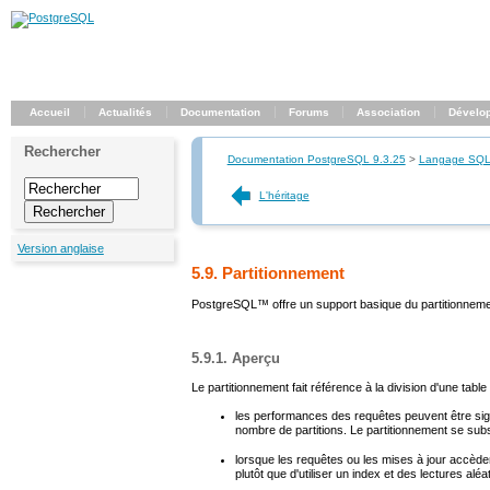
Accueil
Actualités
Documentation
Forums
Association
Dévelo
Rechercher
Documentation PostgreSQL 9.3.25
>
Langage SQ
L'héritage
Version anglaise
5.9. Partitionnement
PostgreSQL
™ offre un support basique du partitionneme
5.9.1. Aperçu
Le partitionnement fait référence à la division d'une ta
les performances des requêtes peuvent être signi
nombre de partitions. Le partitionnement se substi
lorsque les requêtes ou les mises à jour accèden
plutôt que d'utiliser un index et des lectures aléat