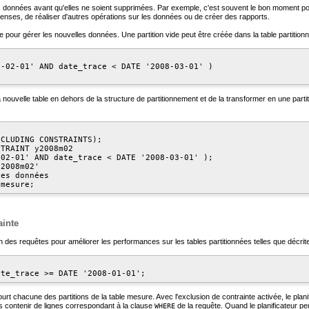
 les données avant qu'elles ne soient supprimées. Par exemple, c'est souvent le bon moment p
nses, de réaliser d'autres opérations sur les données ou de créer des rapports.
ée pour gérer les nouvelles données. Une partition vide peut être créée dans la table partition
-02-01' AND date_trace < DATE '2008-03-01' )

la nouvelle table en dehors de la structure de partitionnement et de la transformer en une part
CLUDING CONSTRAINTS);

TRAINT y2008m02

02-01' AND date_trace < DATE '2008-03-01' );

2008m02'

es données

ainte
n des requêtes pour améliorer les performances sur les tables partitionnées telles que décrit
ate_trace >= DATE '2008-01-01';
urt chacune des partitions de la table
mesure
. Avec l'exclusion de contrainte activée, le plan
s contenir de lignes correspondant à la clause
de la requête. Quand le planificateur peut
WHERE