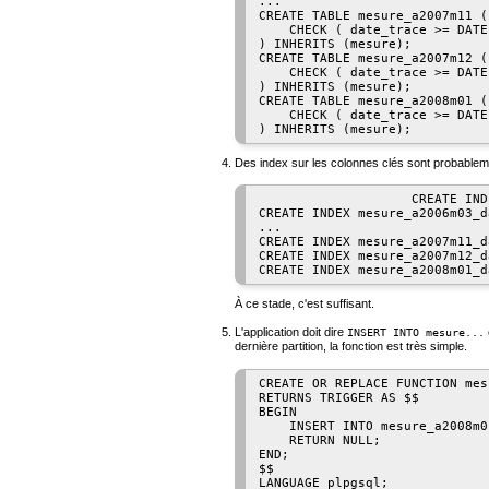
...

CREATE TABLE mesure_a2007m11 (

    CHECK ( date_trace >= DATE
) INHERITS (mesure);

CREATE TABLE mesure_a2007m12 (

    CHECK ( date_trace >= DATE
) INHERITS (mesure);

CREATE TABLE mesure_a2008m01 (

    CHECK ( date_trace >= DATE
) INHERITS (mesure);
Des index sur les colonnes clés sont probablem
                    CREATE IND
CREATE INDEX mesure_a2006m03_d
...

CREATE INDEX mesure_a2007m11_d
CREATE INDEX mesure_a2007m12_d
CREATE INDEX mesure_a2008m01_d
À ce stade, c'est suffisant.
L'application doit dire
INSERT INTO mesure...
dernière partition, la fonction est très simple.
CREATE OR REPLACE FUNCTION mes
RETURNS TRIGGER AS $$

BEGIN

    INSERT INTO mesure_a2008m0
    RETURN NULL;

END;

$$
