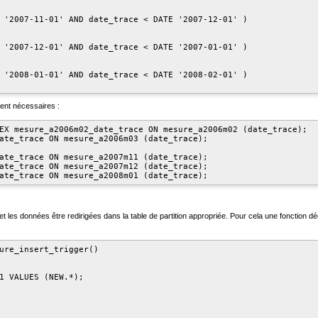
 '2007-11-01' AND date_trace < DATE '2007-12-01' )

 '2007-12-01' AND date_trace < DATE '2007-01-01' )

 '2008-01-01' AND date_trace < DATE '2008-02-01' )

ent nécessaires :
EX mesure_a2006m02_date_trace ON mesure_a2006m02 (date_trace);

ate_trace ON mesure_a2006m03 (date_trace);

ate_trace ON mesure_a2007m11 (date_trace);

ate_trace ON mesure_a2007m12 (date_trace);

ate_trace ON mesure_a2008m01 (date_trace);
et les données être redirigées dans la table de partition appropriée. Pour cela une fonction d
ure_insert_trigger()

1 VALUES (NEW.*);
