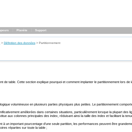
ppeurs
Planète
Support
L
>
Définition des données
>
Partitionnement
nt de table. Cette section explique pourquoi et comment implanter le partitionnement lors de
ble logique volumineuse en plusieurs parties physiques plus petites. Le partitionnement compo
ficativement améliorées dans certaines situations, particulièrement lorsque la plupart des li
tue aux colonnes principales des index, réduisant ainsi la taille des index et facilitant la tenu
t à un important pourcentage d'une seule partition, les performances peuvent être grandement
oires réparties sur toute la table ;