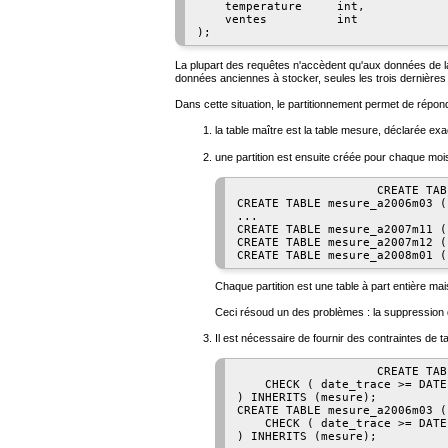
    temperature     int,

    ventes          int

);
La plupart des requêtes n'accèdent qu'aux données de la 
données anciennes à stocker, seules les trois dernière
Dans cette situation, le partitionnement permet de répond
la table maître est la table
mesure
, déclarée ex
une partition est ensuite créée pour chaque mois 
                    CREATE TAB
CREATE TABLE mesure_a2006m03 (
...

CREATE TABLE mesure_a2007m11 (
CREATE TABLE mesure_a2007m12 (
CREATE TABLE mesure_a2008m01 (
Chaque partition est une table à part entière mais
Ceci résoud un des problèmes : la suppression d
Il est nécessaire de fournir des contraintes de t
                    CREATE TAB
    CHECK ( date_trace >= DATE
) INHERITS (mesure);

CREATE TABLE mesure_a2006m03 (

    CHECK ( date_trace >= DATE
) INHERITS (mesure);
