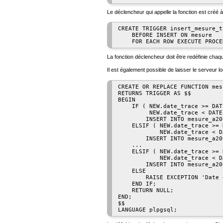
Le déclencheur qui appelle la fonction est créé à
CREATE TRIGGER insert_mesure_t
    BEFORE INSERT ON mesure

La fonction déclencheur doit être redéfinie chaque
Il est également possible de laisser le serveur lo
CREATE OR REPLACE FUNCTION mes
RETURNS TRIGGER AS $$

BEGIN

    IF ( NEW.date_trace >= DAT
         NEW.date_trace < DATE
        INSERT INTO mesure_a20
    ELSIF ( NEW.date_trace >= 
            NEW.date_trace < D
        INSERT INTO mesure_a20
    ...

    ELSIF ( NEW.date_trace >= 
            NEW.date_trace < D
        INSERT INTO mesure_a20
    ELSE

        RAISE EXCEPTION 'Date 
    END IF;

    RETURN NULL;

END;

$$
