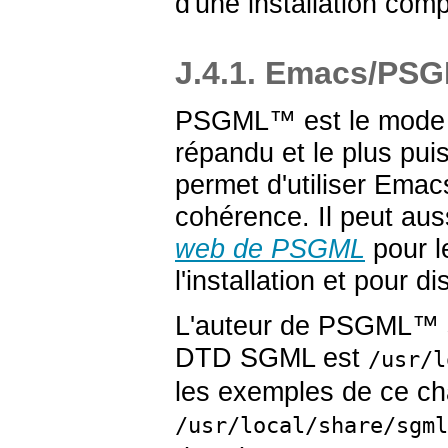
d'une installation co
J.4.1. Emacs/PS
PSGML
™ est le mode
répandu et le plus puis
permet d'utiliser
Emac
cohérence. Il peut auss
web de PSGML
pour l
l'installation et pour 
L'auteur de
PSGML
™ 
DTD
SGML
est
/usr/l
les exemples de ce cha
/usr/local/share/sgml