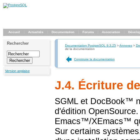
Accueil
Actualités
Documentation
Forums
Association
Dévelo
Rechercher
Documentation PostgreSQL 9.3.25
>
Annexes
>
Do
de la documentation
Construire la documentation
Version anglaise
J.4. Écriture d
SGML
et
DocBook
™ n
d'édition OpenSource. 
Emacs
™/
XEmacs
™ qu
Sur certains systèmes,