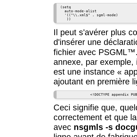
(setq

  auto-mode-alist

  '(("\\.xml$" . sgml-mode)

Il peut s'avérer plus c
d'insérer une déclarat
fichier avec
PSGML
™.
annexe, par exemple, i
est une instance
«
app
ajoutant en première li
Ceci signifie que, quelq
correctement et que la
avec
nsgmls -s docg
ligne avant de fabriqu