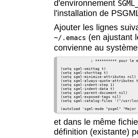
d'environnement
SGML
l'installation de
PSGM
Ajouter les lignes sui
(en ajustant l
~/.emacs
convienne au système d
              ; ********** pour le m
(setq sgml-omittag t)

(setq sgml-shorttag t)

(setq sgml-minimize-attributes nil)

(setq sgml-always-quote-attributes t
(setq sgml-indent-step 1)

(setq sgml-indent-data t)

(setq sgml-parent-document nil)

(setq sgml-exposed-tags nil)

(setq sgml-catalog-files '("/usr/loc
et dans le même fichier
définition (existante) 