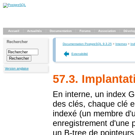
Accueil
Actualités
Documentation
Forums
Association
Dévelo
Rechercher
Documentation PostgreSQL 9.3.25
>
Internes
>
In
Extensibilité
Version anglaise
57.3. Implantat
En interne, un index
G
des clés, chaque clé e
indexé (un membre d'u
enregistrement d'une p
un B-tree de pointeurs