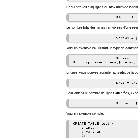
Ceci entrevoit cinq lignes au maximum de la tab
                    $foo = $rv
Le nombre total des lignes renvoyées d'une re
                    $nrows = $
Voici un exemple en utilisant un type de command
                    $query = "
$rv = spi_exec_query($query);
Ensuite, vous pouvez accéder au statut de la c
                    $res = $rv
Pour obtenir le nombre de lignes affectées, exéc
                    $nrows = $
Voici un exemple complet :
CREATE TABLE test (

    i int,

    v varchar

    );
