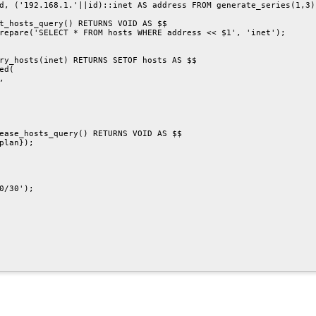
d, ('192.168.1.'||id)::inet AS address FROM generate_series(1,3) 
t_hosts_query() RETURNS VOID AS $$

repare('SELECT * FROM hosts WHERE address << $1', 'inet');

ry_hosts(inet) RETURNS SETOF hosts AS $$

d(



ease_hosts_query() RETURNS VOID AS $$

plan});

0/30');
