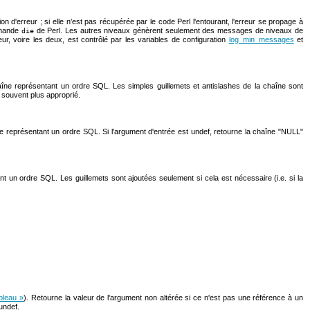
on d'erreur ; si elle n'est pas récupérée par le code Perl l'entourant, l'erreur se propage à
ommande
de Perl. Les autres niveaux génèrent seulement des messages de niveaux de
die
veur, voire les deux, est contrôlé par les variables de configuration
log_min_messages
et
aîne représentant un ordre SQL. Les simples guillemets et antislashes de la chaîne sont
 souvent plus approprié.
e représentant un ordre SQL. Si l'argument d'entrée est undef, retourne la chaîne "NULL"
t un ordre SQL. Les guillemets sont ajoutées seulement si cela est nécessaire (i.e. si la
bleau »
). Retourne la valeur de l'argument non altérée si ce n'est pas une référence à un
 undef.