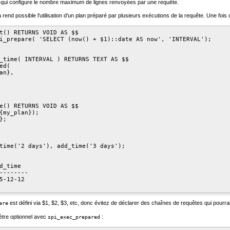
, qui configure le nombre maximum de lignes renvoyées par une requête.
nd possible l'utilisation d'un plan préparé par plusieurs exécutions de la requête. Une fois que
t() RETURNS VOID AS $$

i_prepare( 'SELECT (now() + $1)::date AS now', 'INTERVAL');

_time( INTERVAL ) RETURNS TEXT AS $$

d(

n},

e() RETURNS VOID AS $$

{my_plan});

;

time('2 days'), add_time('3 days');

d_time

--------

5-12-12

est défini via $1, $2, $3, etc, donc évitez de déclarer des chaînes de requêtes qui pourra
are
mètre optionnel avec
:
spi_exec_prepared