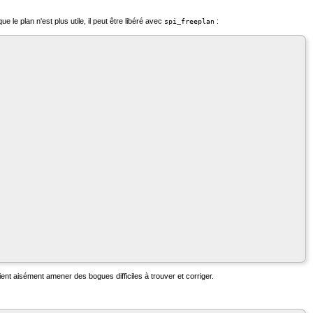
 le plan n'est plus utile, il peut être libéré avec
:
spi_freeplan
ient aisément amener des bogues difficiles à trouver et corriger.