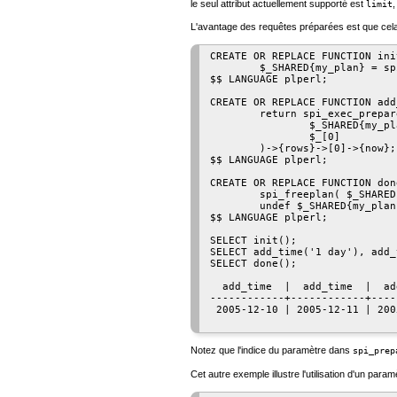
le seul attribut actuellement supporté est
limit
L'avantage des requêtes préparées est que cela re
CREATE OR REPLACE FUNCTION ini
        $_SHARED{my_plan} = sp
$$ LANGUAGE plperl;

CREATE OR REPLACE FUNCTION add
        return spi_exec_prepare
                $_SHARED{my_pla
                $_[0]

        )->{rows}->[0]->{now};

$$ LANGUAGE plperl;

CREATE OR REPLACE FUNCTION don
        spi_freeplan( $_SHARED
        undef $_SHARED{my_plan}
$$ LANGUAGE plperl;

SELECT init();

SELECT add_time('1 day'), add_
SELECT done();

  add_time  |  add_time  |  ad
------------+------------+----
 2005-12-10 | 2005-12-11 | 200
Notez que l'indice du paramètre dans
spi_prep
Cet autre exemple illustre l'utilisation d'un para