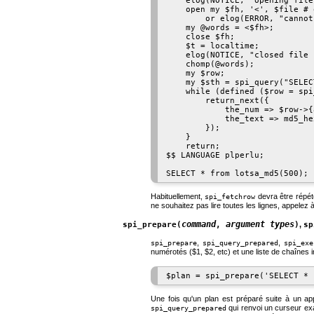
    elog(NOTICE, "opening file
    open my $fh, '<', $file # 
        or elog(ERROR, "cannot
    my @words = <$fh>;

    close $fh;

    $t = localtime;

    elog(NOTICE, "closed file 
    chomp(@words);

    my $row;

    my $sth = spi_query("SELEC
    while (defined ($row = spi
        return_next({

            the_num => $row->{a
            the_text => md5_he
        });

    }

    return;

$$ LANGUAGE plperlu;

Habituellement,
devra être répété
spi_fetchrow
ne souhaitez pas lire toutes les lignes, appelez 
command
argument types
spi_prepare(
,
)
,
sp
,
,
spi_prepare
spi_query_prepared
spi_exe
numérotés ($1, $2, etc) et une liste de chaînes 
Une fois qu'un plan est préparé suite à un a
qui renvoi un curseur ex
spi_query_prepared