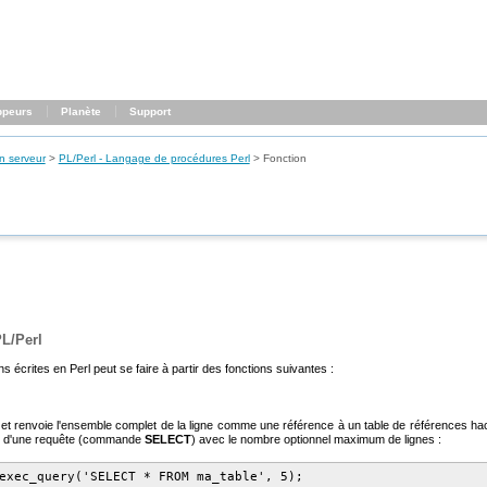
ppeurs
Planète
Support
n serveur
>
PL/Perl - Langage de procédures Perl
>
Fonction
PL/Perl
s écrites en Perl peut se faire à partir des fonctions suivantes :
renvoie l'ensemble complet de la ligne comme une référence à un table de références h
e d'une requête (commande
SELECT
) avec le nombre optionnel maximum de lignes :
exec_query('SELECT * FROM ma_table', 5);