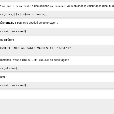
le
. Si
a une colonne
, vous obtenez la valeur de la ligne
du
ma_table
ma_table
ma_colonne
$i
->{rows}[$i]->{ma_colonne};
quête
SELECT
peut être accédé de cette façon :
rv->{processed}
e différent :
INSERT INTO ma_table VALUES (1, 'test')";

ommande (c'est-à-dire,
) de cette façon :
SPI_OK_INSERT
->{status};
utez :
rv->{processed};