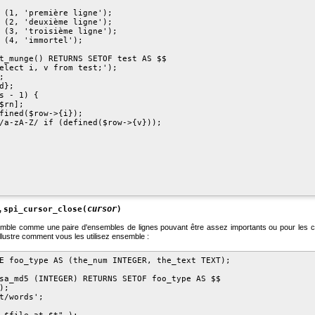
 (1, 'première ligne');

 (2, 'deuxième ligne');

 (3, 'troisième ligne');

 (4, 'immortel');

t_munge() RETURNS SETOF test AS $$

elect i, v from test;');



};

s - 1) {

rn];

fined($row->{i});

/a-zA-Z/ if (defined($row->{v}));

cursor
,
spi_cursor_close(
)
mble comme une paire d'ensembles de lignes pouvant être assez importants ou pour les cas
illustre comment vous les utilisez ensemble :
E foo_type AS (the_num INTEGER, the_text TEXT);

sa_md5 (INTEGER) RETURNS SETOF foo_type AS $$

;

t/words';
