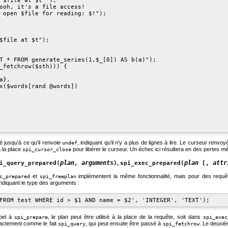
 $file at $t" );

ooh, it's a file access!

 open $file for reading: $!");

$file at $t");

T * FROM generate_series(1,$_[0]) AS b(a)");

_fetchrow($sth))) {

},

x($words[rand @words])

 jusqu'à ce qu'il renvoie
, indiquant qu'il n'y a plus de lignes à lire. Le curseur renvo
undef
à la place
pour libérer le curseur. Un échec ici résultera en des pertes m
spi_cursor_close
plan
arguments
plan
attr
i_query_prepared(
,
)
,
spi_exec_prepared(
[,
et
implémentent la même fonctionnalité, mais pour des requ
c_prepared
spi_freeplan
indiquant le type des arguments :
ppel à
, le plan peut être utilisé à la place de la requête, soit dans
spi_prepare
spi_exec
actement comme le fait
, qui peut ensuite être passé à
. Le deuxiè
spi_query
spi_fetchrow