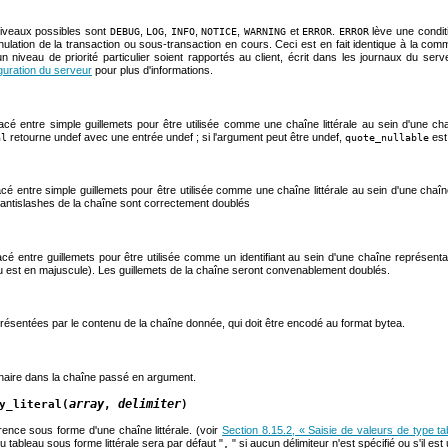
niveaux possibles sont
,
,
,
,
et
.
lève une conditi
DEBUG
LOG
INFO
NOTICE
WARNING
ERROR
ERROR
annulation de la transaction ou sous-transaction en cours. Ceci est en fait identique à la c
un niveau de priorité particulier soient rapportés au client, écrit dans les journaux du ser
guration du serveur
pour plus d'informations.
é entre simple guillemets pour être utilisée comme une chaîne littérale au sein d'une ch
retourne undef avec une entrée undef ; si l'argument peut être undef,
est
al
quote_nullable
 entre simple guillemets pour être utilisée comme une chaîne littérale au sein d'une chaîn
t antislashes de la chaîne sont correctement doublés
 entre guillemets pour être utilisée comme un identifiant au sein d'une chaîne représentan
ou est en majuscule). Les guillemets de la chaîne seront convenablement doublés.
ésentées par le contenu de la chaîne donnée, qui doit être encodé au format
bytea
.
naire dans la chaîne passé en argument.
array
delimiter
y_literal(
,
)
ence sous forme d'une chaîne littérale. (voir
Section 8.15.2, « Saisie de valeurs de type ta
du tableau sous forme littérale sera par défaut "
" si aucun délimiteur n'est spécifié ou s'il est
,