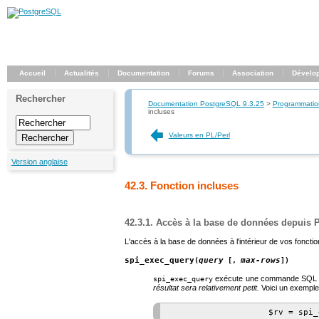
Accueil
Actualités
Documentation
Forums
Association
Dévelo
Rechercher
Documentation PostgreSQL 9.3.25
>
Programmatio
incluses
Valeurs en PL/Perl
Version anglaise
42.3. Fonction incluses
42.3.1. Accès à la base de données depuis 
L'accès à la base de données à l'intérieur de vos fonction
spi_exec_query
query
max-rows
(
[,
])
exécute une commande SQL et 
spi_exec_query
résultat sera relativement petit.
Voici un exempl
                    $rv = spi_