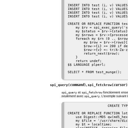
INSERT INTO test (i, v) VALUES
INSERT INTO test (i, v) VALUES
INSERT INTO test (i, v) VALUES
INSERT INTO test (i, v) VALUES
CREATE OR REPLACE FUNCTION tes
    my $rv = spi_exec_query('s
    my $status = $rv->{status};
    my $nrows = $rv->{processed
    foreach my $rn (0 .. $nrow
        my $row = $rv->{rows}[$
        $row->{i} += 200 if de
        $row->{v} =~ tr/A-Za-z
        return_next($row);

    }

    return undef;

$$ LANGUAGE plperl;

SELECT * FROM test_munge();

command
cursor
spi_query(
)
,
spi_fetchrow(
)
et
fonctionnent ense
spi_query
spi_fetchrow
seulement
avec
. L'exemple suivant 
spi_query
                    CREATE TYP
CREATE OR REPLACE FUNCTION lot
    use Digest::MD5 qw(md5_hex)
    my $file = '/usr/share/dic
    my $t = localtime;
