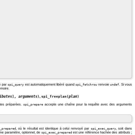
yé par
est automatiquement libéré quand
renvoie
. Si vous
spi_query
spi_fetchrow
undef
émoire.
ibutes
arguments
plan
],
)
,
spi_freeplan(
)
êtes préparées.
accepte une chaîne pour la requête avec des arguments
spi_prepare
, où le résultat est identique à celui renvoyé par
, soit dans
_prepared
spi_exec_query
me paramètre, optionnel, de
est une référence hachée des attributs ;
spi_exec_prepared