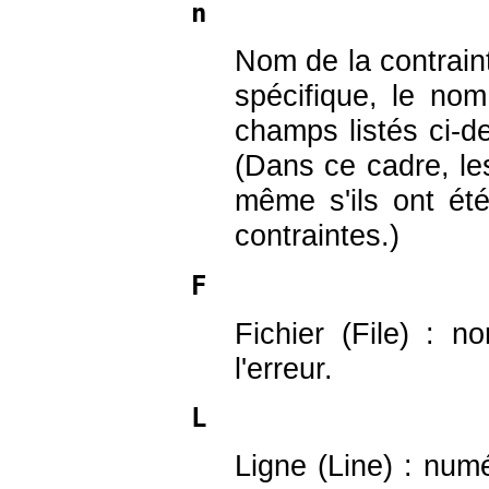
n
Nom de la contraint
spécifique, le nom
champs listés ci-d
(Dans ce cadre, le
même s'ils ont ét
contraintes.)
F
Fichier (File) : 
l'erreur.
L
Ligne (Line) : num