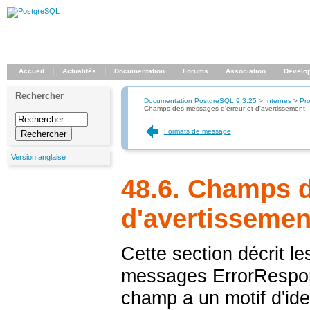
Accueil
Actualités
Documentation
Forums
Association
Dévelo
Rechercher
Documentation PostgreSQL 9.3.25
>
Internes
>
Pro
Champs des messages d'erreur et d'avertissement
Formats de message
Version anglaise
48.6. Champs d
d'avertissemen
Cette section décrit l
messages ErrorRespon
champ a un motif d'ide