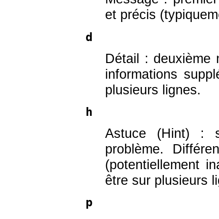
et précis (typiquem
d
Détail : deuxième 
informations suppl
plusieurs lignes.
h
Astuce (Hint) : 
problème. Différe
(potentiellement in
être sur plusieurs l
p