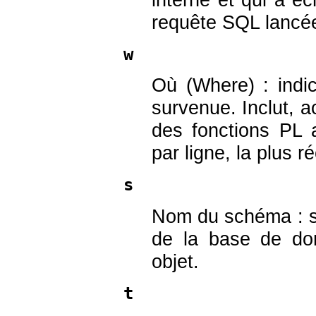
requête SQL lancé
w
Où (Where) : indic
survenue. Inclut, a
des fonctions PL 
par ligne, la plus r
s
Nom du schéma : si 
de la base de do
objet.
t