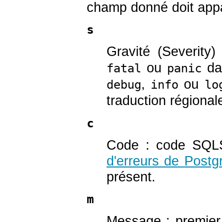
champ donné doit appa
s
Gravité (Severity
ou
da
fatal
panic
,
ou
debug
info
lo
traduction régional
c
Code : code SQLS
d'erreurs de
Postg
présent.
m
Message : premier 