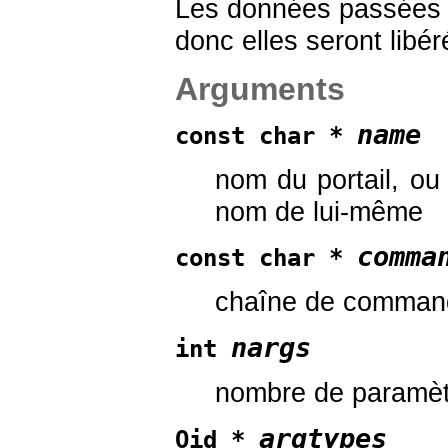
Les données passées s
donc elles seront libér
Arguments
name
const char *
nom du portail, o
nom de lui-même
comma
const char *
chaîne de comman
nargs
int
nombre de paramètr
argtypes
Oid *