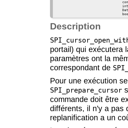
                                 co
                                 in
                                 Da
                                 bo
Description
SPI_cursor_open_wit
portail) qui exécutera 
paramètres ont la mêm
correspondant de
SPI
Pour une exécution seu
s
SPI_prepare_cursor
commande doit être ex
différents, il n'y a pa
replanification a un c