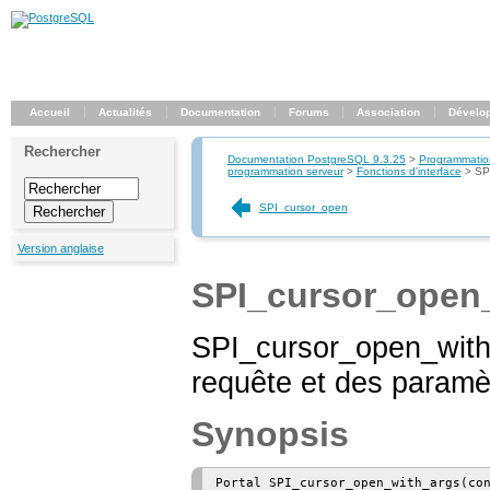
Accueil
Actualités
Documentation
Forums
Association
Dévelo
Rechercher
Documentation PostgreSQL 9.3.25
>
Programmatio
programmation serveur
>
Fonctions d'interface
>
SP
SPI_cursor_open
Version anglaise
SPI_cursor_open
SPI_cursor_open_with_
requête et des paramè
Synopsis
Portal SPI_cursor_open_with_args(co