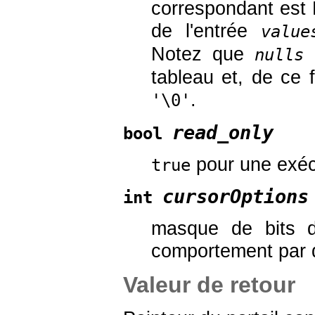
correspondant est 
de l'entrée
value
Notez que
n
nulls
tableau et, de ce f
.
'\0'
read_only
bool
pour une exécu
true
cursorOptions
int
masque de bits d
comportement par 
Valeur de retour