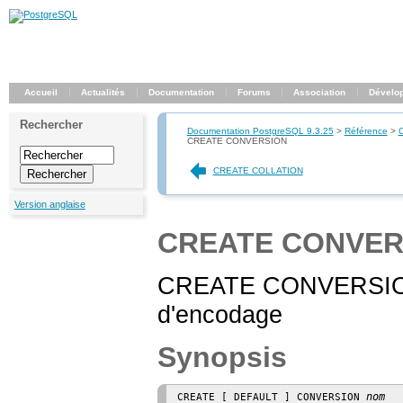
Accueil
Actualités
Documentation
Forums
Association
Dévelo
Rechercher
Documentation PostgreSQL 9.3.25
>
Référence
>
CREATE CONVERSION
CREATE COLLATION
Version anglaise
CREATE CONVER
CREATE CONVERSION —
d'encodage
Synopsis
nom
CREATE [ DEFAULT ] CONVERSION 