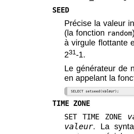
SEED
Précise la valeur 
(la fonction
random
à virgule flottante 
31
2
-1.
Le générateur de no
en appelant la fon
valeur
SELECT setseed(
TIME ZONE
v
SET TIME ZONE
valeur
. La synt