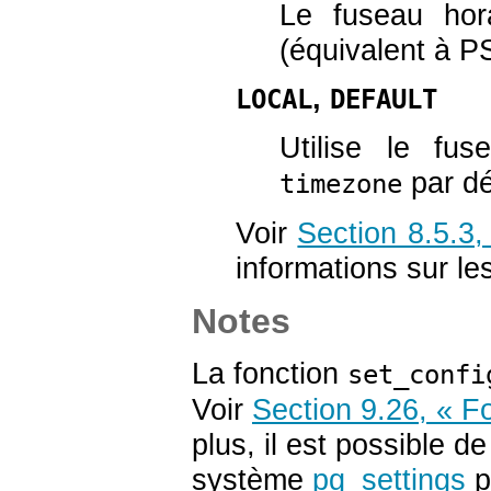
Le fuseau hor
(équivalent à P
,
LOCAL
DEFAULT
Utilise le fus
par dé
timezone
Voir
Section 8.5.3,
informations sur le
Notes
La fonction
set_confi
Voir
Section 9.26, « F
plus, il est possible 
système
pg_settings
p