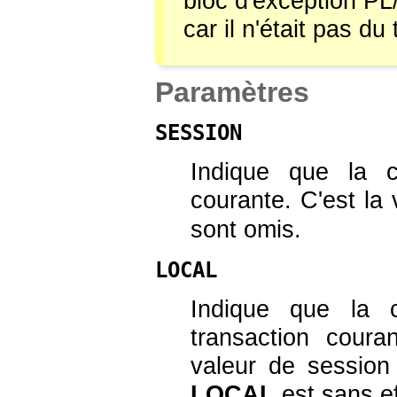
bloc d'exception
PL
car il n'était pas du t
Paramètres
SESSION
Indique que la 
courante. C'est la
sont omis.
LOCAL
Indique que la 
transaction cour
valeur de sessio
LOCAL
est sans ef