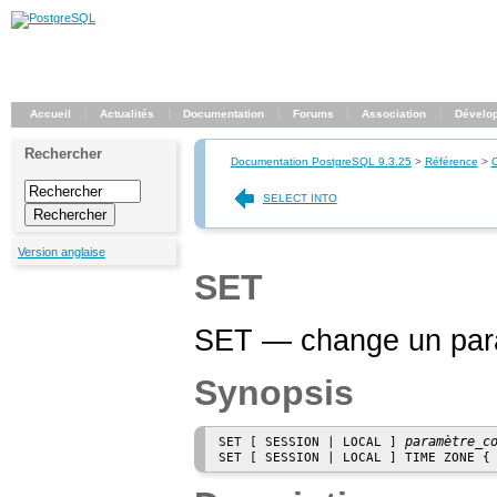
Accueil
Actualités
Documentation
Forums
Association
Dévelo
Rechercher
Documentation PostgreSQL 9.3.25
>
Référence
>
SELECT INTO
Version anglaise
SET
SET — change un para
Synopsis
paramètre_c
SET [ SESSION | LOCAL ] 
SET [ SESSION | LOCAL ] TIME ZONE {