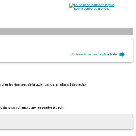
Contrôler la recherche plein texte
her les données de la table, parfois en utilisant des index.
dans son champ
ressemble à ceci :
nd
body