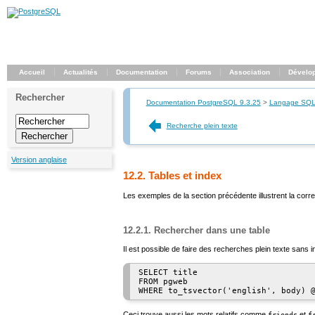
Accueil
Actualités
Documentation
Forums
Association
Dévelo
Rechercher
Documentation PostgreSQL 9.3.25
>
Langage SQ
Recherche plein texte
Version anglaise
12.2. Tables et index
Les exemples de la section précédente illustrent la corr
12.2.1. Rechercher dans une table
Il est possible de faire des recherches plein texte sans 
SELECT title

FROM pgweb

Ceci trouve aussi les mots relatifs comme
et
friends
f