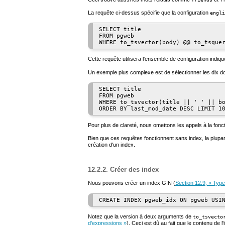
La requête ci-dessus spécifie que la configuration
engli
SELECT title

FROM pgweb

Cette requête utilisera l'ensemble de configuration indiq
Un exemple plus complexe est de sélectionner les dix d
SELECT title

FROM pgweb

WHERE to_tsvector(title || ' ' || bo
Pour plus de clareté, nous omettons les appels à la fonc
Bien que ces requêtes fonctionnent sans index, la plupar
création d'un index.
12.2.2. Créer des index
Nous pouvons créer un index
GIN
(
Section 12.9, « Typ
Notez que la version à deux arguments de
to_tsvecto
d'expressions »
). Ceci est dû au fait que le contenu de l