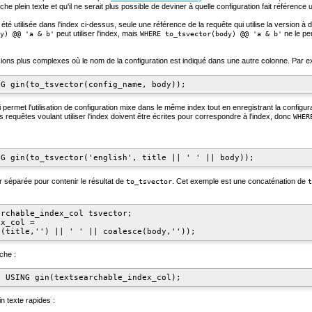
e plein texte et qu'il ne serait plus possible de deviner à quelle configuration fait référence
été utilisée dans l'index ci-dessus, seule une référence de la requête qui utilise la version
peut utiliser l'index, mais
ne le pe
y) @@ 'a & b'
WHERE to_tsvector(body) @@ 'a & b'
sions plus complexes où le nom de la configuration est indiqué dans une autre colonne. Par e
i permet l'utilisation de configuration mixe dans le même index tout en enregistrant la configur
requêtes voulant utiliser l'index doivent être écrites pour correspondre à l'index, donc
WHER
r
séparée pour contenir le résultat de
. Cet exemple est une concaténation de
to_tsvector
t
rchable_index_col tsvector;

x_col =

che :
 texte rapides :