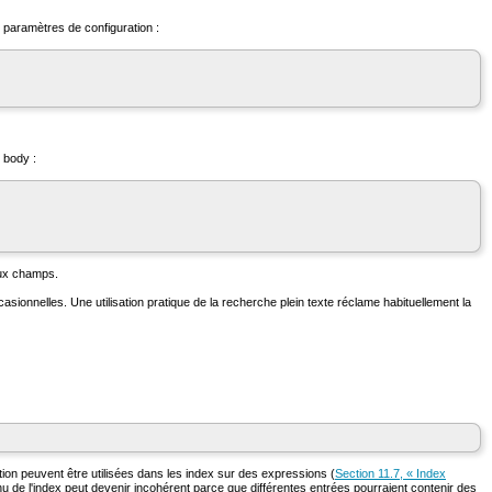
 paramètres de configuration :
u
body
:
ux champs.
sionnelles. Une utilisation pratique de la recherche plein texte réclame habituellement la
ation peuvent être utilisées dans les index sur des expressions (
Section 11.7, « Index
nu de l'index peut devenir incohérent parce que différentes entrées pourraient contenir des