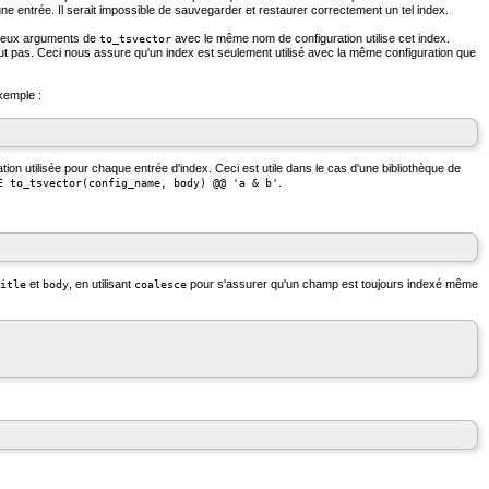
 une entrée. Il serait impossible de sauvegarder et restaurer correctement un tel index.
 à deux arguments de
avec le même nom de configuration utilise cet index.
to_tsvector
ut pas. Ceci nous assure qu'un index est seulement utilisé avec la même configuration que
xemple :
ation utilisée pour chaque entrée d'index. Ceci est utile dans le cas d'une bibliothèque de
.
E to_tsvector(config_name, body) @@ 'a & b'
et
, en utilisant
pour s'assurer qu'un champ est toujours indexé même
itle
body
coalesce