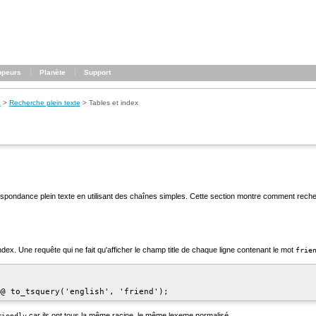
ppeurs
Planète
Support
L
>
Recherche plein texte
>
Tables et index
espondance plein texte en utilisant des chaînes simples. Cette section montre comment recherc
index. Une requête qui ne fait qu'afficher le champ
title
de chaque ligne contenant le mot
frie
car ils ont tous la même racine, le même lexeme normalisé.
riendly