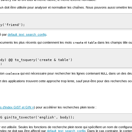
doit être utilisée pour analyser et normaliser les chaînes. Nous pouvons aussi omettre les
sh
ué par
default_text_search_config
.
ocuments les plus récents qui contiennent les mots
et
dans les champs
title
o
create
table
dy) @@ to_tsquery('create & table')

tion
qui est nécessaire pour rechercher les lignes contenant
dans un des de
coalesce
NULL
t des applications trouvent cette approche trop lente, sauf peut-être pour des recherches occa
es d'index GiST et GIN »
) pour accélérer les recherches plein texte :
est utilisée. Seules les fonctions de recherche plein texte qui spécifient un nom de configur
r
'index ne doit pas être affecté par
default_text_search_config
. Dans le cas contraire, le conte