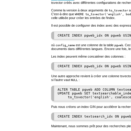
tsvector
créés avec différentes configurations de recherch
Comme la version à deux arguments de
a 
to_tsvector
C'est-à-dire que
WHERE to_tsvector('english', bod
celle utilisée pour créer les entrées de l'index.
Il est possible de configurer des index avec des expres
où
est une colonne de la table
. Cec
config_name
pgweb
documents dans différentes langues. Encore une fois, les 
Les index peuvent même concaténer des colonnes :
Une autre approche revient à créer une colonne
tsvecto
si l'autre vaut
:
NULL
ALTER TABLE pgweb ADD COLUMN textsea
UPDATE pgweb SET textsearchable_inde
Puis nous créons un index
GIN
pour accélérer la recher
Maintenant, nous sommes prêt pour des recherches plein