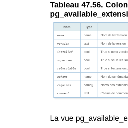
Tableau 47.56. Colo
pg_available_extens
Nom
Type
name
Nom de l'extension
name
text
Nom de la version
version
bool
True si cette versio
installed
bool
True si seuls les su
superuser
bool
True si l'extension
relocatable
name
Nom du schéma dans 
schema
name[]
Noms des extensio
requires
text
Chaîne de commentai
comment
La vue
pg_available_e