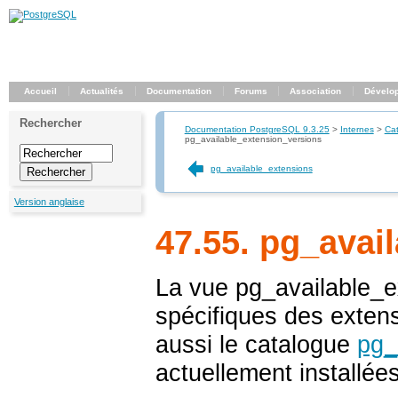
Accueil
Actualités
Documentation
Forums
Association
Dévelo
Rechercher
Documentation PostgreSQL 9.3.25
>
Internes
>
Ca
pg_available_extension_versions
pg_available_extensions
Version anglaise
47.55. pg_avai
La vue
pg_available_e
spécifiques des extensi
aussi le catalogue
pg_
actuellement installées