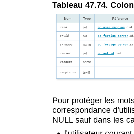
Tableau 47.74. Colo
Nom
Type
Réference
umid
oid
pg_user_mapping
.oid
srvid
oid
pg_foreign_server
.oi
srvname
name
pg_foreign_server
.sr
umuser
oid
pg_authid
.oid
usename
name
umoptions
text[]
Pour protéger les mot
correspondance d'utili
NULL sauf dans les ca
l'utilisateur courant