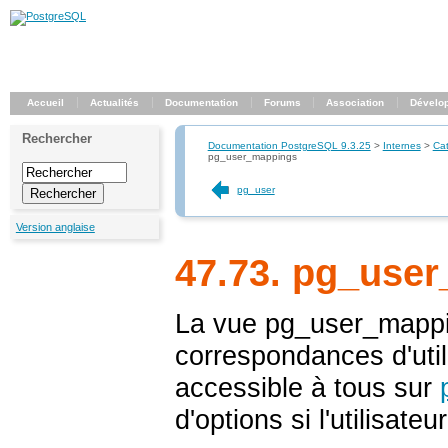
Accueil
Actualités
Documentation
Forums
Association
Dévelo
Rechercher
Documentation PostgreSQL 9.3.25
>
Internes
>
Ca
pg_user_mappings
pg_user
Version anglaise
47.73. pg_use
La vue
pg_user_mapp
correspondances d'util
accessible à tous sur
d'options si l'utilisateur