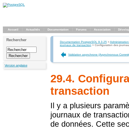
Accueil
Actualités
Documentation
Forums
Association
Dévelo
Rechercher
Documentation PostgreSQL 9.3.25
>
Administration
journaux de transaction
>
Configuration des journau
Validation asynchrone (Asynchronous Commit
Version anglaise
29.4. Configur
transaction
Il y a plusieurs param
journaux de transactio
de données. Cette secti