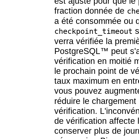
est ajusté pour que le 
fraction donnée de
ch
a été consommée ou qu
s
checkpoint_timeout
verra vérifiée la premi
PostgreSQL
™ peut s'a
vérification en moitié 
le prochain point de v
taux maximum en entré
vous pouvez augment
réduire le chargement 
vérification. L'inconvé
de vérification affecte
conserver plus de jour