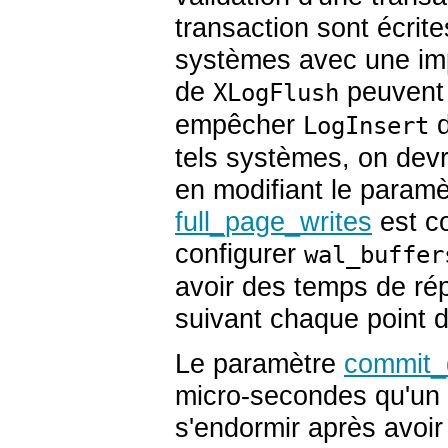
transaction sont écrit
systèmes avec une imp
de
peuvent 
XLogFlush
empêcher
d
LogInsert
tels systèmes, on dev
en modifiant le paramè
full_page_writes
est co
configurer
wal_buffer
avoir des temps de rép
suivant chaque point de
Le paramètre
commit_
micro-secondes qu'un
s'endormir après avoi