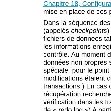
Chapitre 18, Configura
mise en place de ces 
Dans la séquence des 
(appelés
checkpoints
)
fichiers de données ta
les informations enregi
contrôle. Au moment du
données non propres so
spéciale, pour le point
modifications étaient 
transactions.) En cas 
récupération recherche
vérification dans les 
de
«
redo log
»
) à par