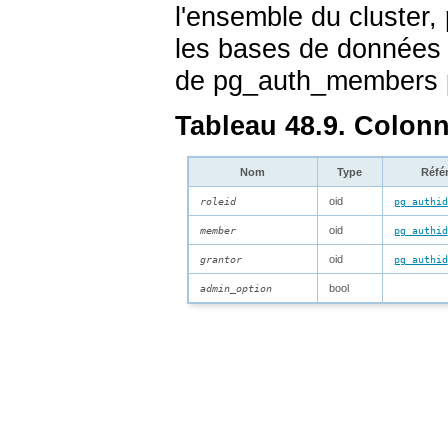
l'ensemble du cluster,
les bases de données d'
de
pg_auth_members
Tableau 48.9. Colon
Nom
Type
Réfé
oid
roleid
pg_authid
oid
member
pg_authid
oid
grantor
pg_authid
bool
admin_option