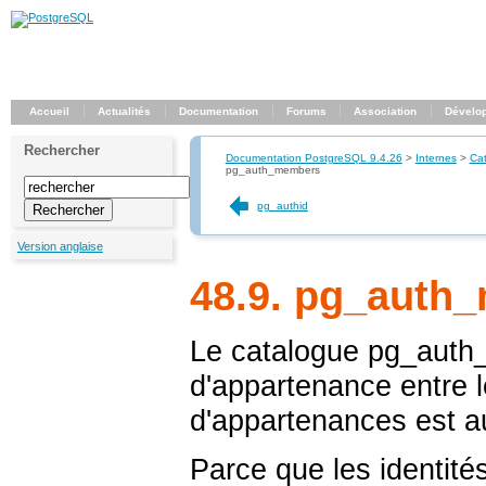
Accueil
Actualités
Documentation
Forums
Association
Dévelo
Rechercher
Documentation PostgreSQL 9.4.26
>
Internes
>
Ca
pg_auth_members
pg_authid
Version anglaise
48.9. pg_auth
Le catalogue
pg_auth
d'appartenance entre l
d'appartenances est au
Parce que les identités