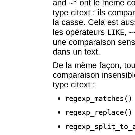
and
ont le même co
~*
type
citext
: ils compar
la casse. Cela est aus
les opérateurs
,
LIKE
~
une comparaison sensi
dans un
text
.
De la même façon, tout
comparaison insensibl
type
citext
:
regexp_matches()
regexp_replace()
regexp_split_to_