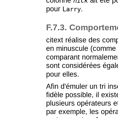
colonne
ait été p
nick
pour
.
Larry
F.7.3. Comportem
citext
réalise des comp
en minuscule (comme
comparant normalement
sont considérées égal
pour elles.
Afin d'émuler un tri in
fidèle possible, il exi
plusieurs opérateurs e
par exemple, les opéra