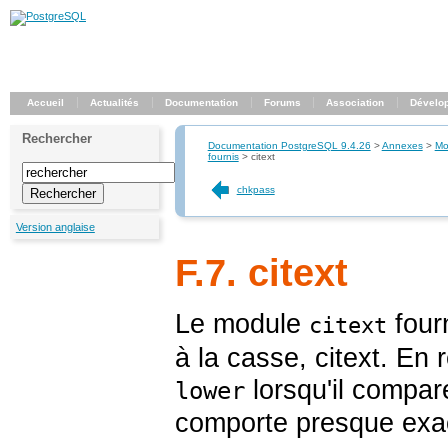
Accueil
Actualités
Documentation
Forums
Association
Dévelo
Rechercher
Documentation PostgreSQL 9.4.26
>
Annexes
>
Mo
fournis
>
citext
chkpass
Version anglaise
F.7. citext
Le module
fourn
citext
à la casse,
citext
. En r
lorsqu'il compar
lower
comporte presque ex