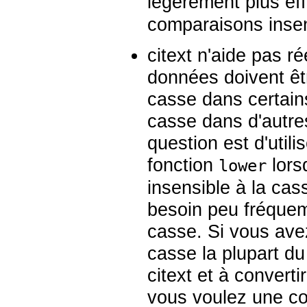
légèrement plus eff
comparaisons insen
citext
n'aide pas ré
données doivent êt
casse dans certains
casse dans d'autre
question est d'utili
fonction
lors
lower
insensible à la cas
besoin peu fréquem
casse. Si vous ave
casse la plupart d
citext
et à converti
vous voulez une co