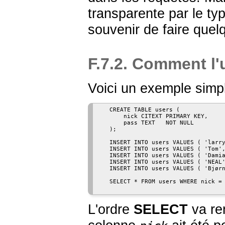
transparente par le t
souvenir de faire quel
F.7.2. Comment l'u
Voici un exemple simple
   CREATE TABLE users (

       nick CITEXT PRIMARY KEY,

       pass TEXT   NOT NULL

   );

   INSERT INTO users VALUES ( 'larry
   INSERT INTO users VALUES ( 'Tom',
   INSERT INTO users VALUES ( 'Damia
   INSERT INTO users VALUES ( 'NEAL'
   INSERT INTO users VALUES ( 'Bjørn
   SELECT * FROM users WHERE nick = 
L'ordre
SELECT
va re