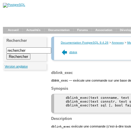
Accueil
Actualités
Documentation
Forums
Association
Dévelo
Rechercher
Documentation PostgreSQL 9.4.26
>
Annexes
>
Mo
dblink
Version anglaise
dblink_exec
dblink_exec — exécute une commande sur une base de
Synopsis
    dblink_exec(text connname, text 
    dblink_exec(text connstr, text s
    dblink_exec(text sql [, bool fai
Description
exécute une commande (c'est-à-dire toute 
dblink_exec