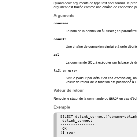
Quand deux arguments de type
text
sont fournis, le pr
argument est traitée comme une chaîne de connexion 
Arguments
connname
Le nom de la connexion à utiliser ; ce paramètre
connstr
Une chaîne de connexion similaire à celle déc
sql
La commande SQL à exécuter sur la base de do
fail_on_error
Si true (valeur par défaut en cas d'omission), 
valeur de retour de la fonction est positionné à
E
Valeur de retour
Renvoie le statut de la commande ou
en cas d'éc
ERROR
Exemple
SELECT dblink_connect('dbname=dblink
 dblink_connect

----------------

 OK

(1 row)
