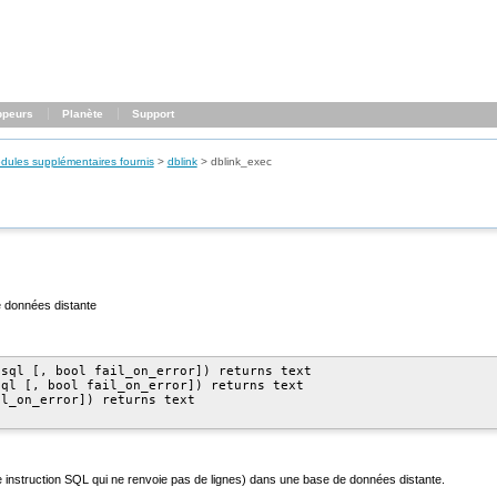
ppeurs
Planète
Support
dules supplémentaires fournis
>
dblink
>
dblink_exec
 données distante
sql [, bool fail_on_error]) returns text

ql [, bool fail_on_error]) returns text

l_on_error]) returns text

instruction SQL qui ne renvoie pas de lignes) dans une base de données distante.