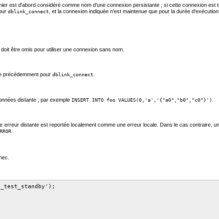
emier est d'abord considéré comme nom d'une connexion persistante ; si cette connexion est 
pour
, et la connexion indiquée n'est maintenue que pour la durée d'exécuti
dblink_connect
 doit être omis pour utiliser une connexion sans nom.
rite précédemment pour
.
dblink_connect
nnées distante ; par exemple
.
INSERT INTO foo VALUES(0,'a','{"a0","b0","c0"}')
une erreur distante est reportée localement comme une erreur locale. Dans le cas contraire,
.
RROR
hec.
_test_standby');
