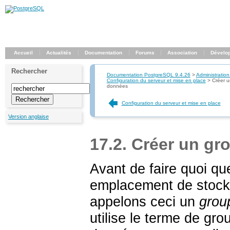
Accueil
Actualités
Documentation
Forums
Association
Dévelo
Rechercher
Documentation PostgreSQL 9.4.26
>
Administration
Configuration du serveur et mise en place
>
Créer 
données
Configuration du serveur et mise en place
Version anglaise
17.2. Créer un g
Avant de faire quoi que
emplacement de stock
appelons ceci un
grou
utilise le terme de gr