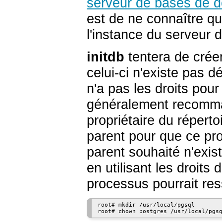
serveur de bases de 
est de ne connaître q
l'instance du serveur
initdb
tentera de créer
celui-ci n'existe pas d
n'a pas les droits pour 
généralement recomman
propriétaire du répert
parent pour que ce pro
parent souhaité n'exis
en utilisant les droits 
processus pourrait res
root# 
mkdir /usr/local/pgsql
root# 
chown postgres /usr/local/pgs