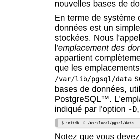
nouvelles bases de do
En terme de système d
données est un simple
stockées. Nous l'appe
l'
emplacement des do
appartient complètemen
que les emplacements
so
/var/lib/pgsql/data
bases de données, ut
PostgreSQL
™. L'empla
indiqué par l'option
-D
$
initdb -D /usr/local/pgsql/data
Notez que vous devez