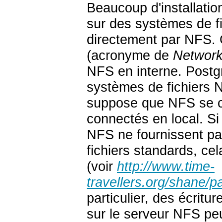
Beaucoup d'installatio
sur des systèmes de fic
directement par
NFS
.
(acronyme de
Network
NFS
en interne.
Post
systèmes de fichiers
suppose que
NFS
se c
connectés en local. Si
NFS
ne fournissent p
fichiers standards, cel
(voir
http://www.time-
travellers.org/shane/
particulier, des écrit
sur le serveur
NFS
peu