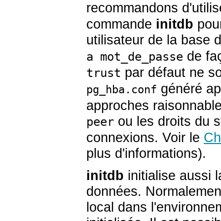
recommandons d'utilis
commande
initdb
pour
utilisateur de la base
de faç
a mot_de_passe
par défaut ne soi
trust
généré apr
pg_hba.conf
approches raisonnables 
ou les droits du s
peer
connexions. Voir le
Cha
plus d'informations).
initdb
initialise aussi
données. Normalement,
local dans l'environne