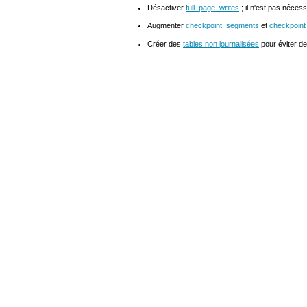
Désactiver
full_page_writes
; il n'est pas néces
Augmenter
checkpoint_segments
et
checkpoint
Créer des
tables non journalisées
pour éviter de