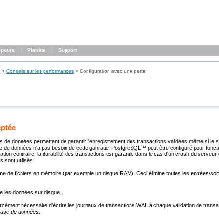
ppeurs
Planète
Support
L
>
Conseils sur les performances
>
Configuration avec une perte
eptée
ses de données permettant de garantir l'enregistrement des transactions validées même si le 
ase de données n'a pas besoin de cette ganratie,
PostgreSQL
™ peut être configuré pour foncti
tion contraire, la durabilité des transactions est garantie dans le cas d'un crash du serveur
 sont utilisés.
ème de fichiers en mémoire (par exemple un disque
RAM
). Ceci élimine toutes les entrées/so
ire les données sur disque.
 forcément nécessaire d'écrire les journaux de transactions
WAL
à chaque validation de transa
base de données
.