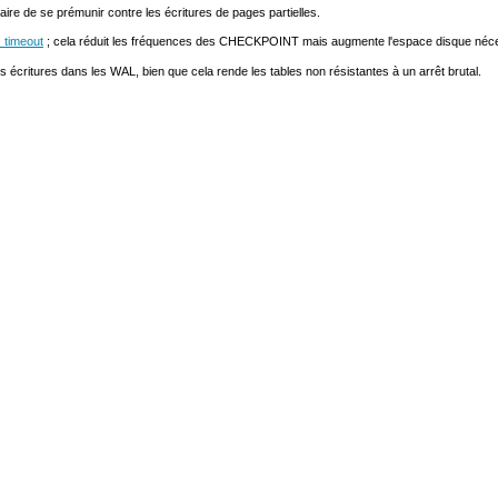
saire de se prémunir contre les écritures de pages partielles.
_timeout
; cela réduit les fréquences des CHECKPOINT mais augmente l'espace disque néc
s écritures dans les
WAL
, bien que cela rende les tables non résistantes à un arrêt brutal.