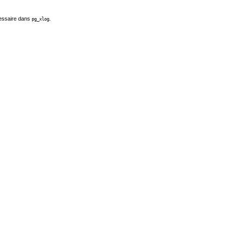
essaire dans
.
pg_xlog