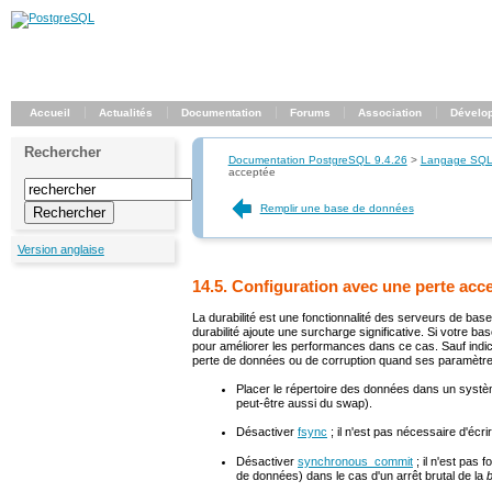
Accueil
Actualités
Documentation
Forums
Association
Dévelo
Rechercher
Documentation PostgreSQL 9.4.26
>
Langage SQ
acceptée
Remplir une base de données
Version anglaise
14.5. Configuration avec une perte acc
La durabilité est une fonctionnalité des serveurs de ba
durabilité ajoute une surcharge significative. Si votre b
pour améliorer les performances dans ce cas. Sauf indica
perte de données ou de corruption quand ses paramètres
Placer le répertoire des données dans un syst
peut-être aussi du swap).
Désactiver
fsync
; il n'est pas nécessaire d'écr
Désactiver
synchronous_commit
; il n'est pas
de données) dans le cas d'un arrêt brutal de la