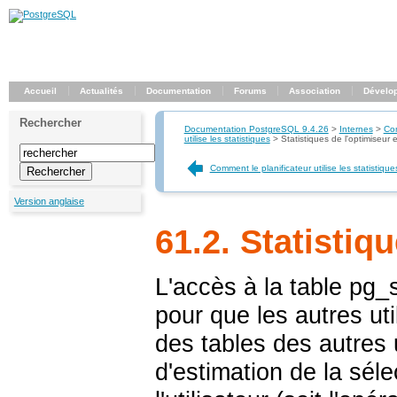
Accueil
Actualités
Documentation
Forums
Association
Dévelo
Rechercher
Documentation PostgreSQL 9.4.26
>
Internes
>
Com
utilise les statistiques
>
Statistiques de l'optimiseur e
Comment le planificateur utilise les statistique
Version anglaise
61.2. Statistiq
L'accès à la table
pg_s
pour que les autres ut
des tables des autres u
d'estimation de la sélec