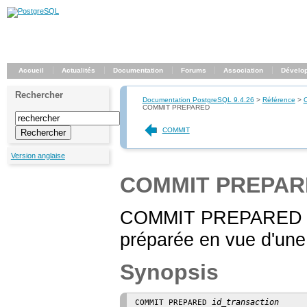
Accueil
Actualités
Documentation
Forums
Association
Dévelo
Rechercher
Documentation PostgreSQL 9.4.26
>
Référence
>
COMMIT PREPARED
COMMIT
Version anglaise
COMMIT PREPAR
COMMIT PREPARED — V
préparée en vue d'une
Synopsis
id_transaction
COMMIT PREPARED 