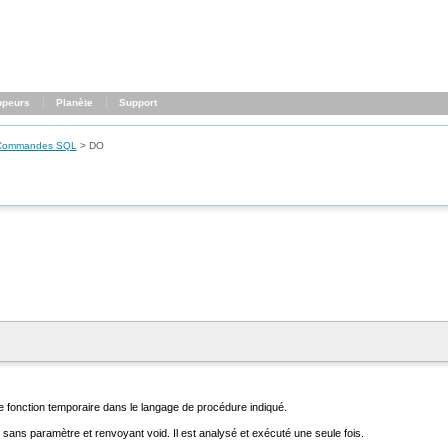
ppeurs
Planète
Support
Commandes SQL
>
DO
 fonction temporaire dans le langage de procédure indiqué.
on sans paramètre et renvoyant
void
. Il est analysé et exécuté une seule fois.