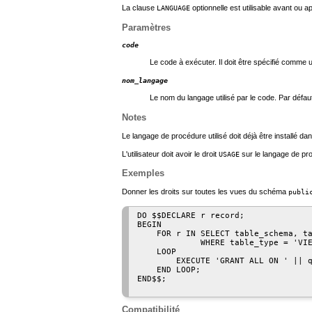
La clause
optionnelle est utilisable avant ou a
LANGUAGE
Paramètres
code
Le code à exécuter. Il doit être spécifié comme 
nom_langage
Le nom du langage utilisé par le code. Par défau
Notes
Le langage de procédure utilisé doit déjà être installé d
L'utilisateur doit avoir le droit
sur le langage de pro
USAGE
Exemples
Donner les droits sur toutes les vues du schéma
publi
DO $$DECLARE r record;

BEGIN

    FOR r IN SELECT table_schema, ta
             WHERE table_type = 'VIE
    LOOP

        EXECUTE 'GRANT ALL ON ' || q
    END LOOP;

END$$;

Compatibilité