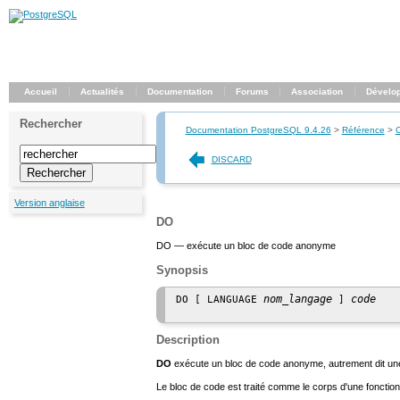
Accueil
Actualités
Documentation
Forums
Association
Dévelo
Rechercher
Documentation PostgreSQL 9.4.26
>
Référence
>
DISCARD
Version anglaise
DO
DO — exécute un bloc de code anonyme
Synopsis
nom_langage
code
DO [ LANGUAGE 
 ] 
Description
DO
exécute un bloc de code anonyme, autrement dit une
Le bloc de code est traité comme le corps d'une foncti