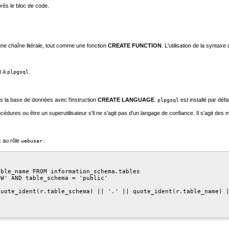
près le bloc de code.
une chaîne litérale, tout comme une fonction
CREATE FUNCTION
. L'utilisation de la synta
t à
.
plpgsql
ans la base de données avec l'instruction
CREATE LANGUAGE
.
est installé par déf
plpgsql
cédures ou être un superutilisateur s'il ne s'agit pas d'un langage de confiance. Il s'agit de
au rôle
:
c
webuser
ble_name FROM information_schema.tables

W' AND table_schema = 'public'

uote_ident(r.table_schema) || '.' || quote_ident(r.table_name) |