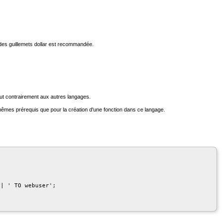
xe des guillemets dollar est recommandée.
aut contrairement aux autres langages.
s mêmes prérequis que pour la création d'une fonction dans ce langage.
| ' TO webuser';
