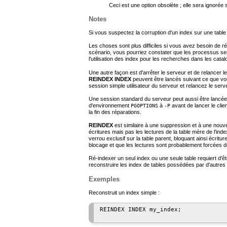
Ceci est une option obsolète ; elle sera ignorée si
Notes
Si vous suspectez la corruption d'un index sur une table 
Les choses sont plus difficiles si vous avez besoin de r
scénario, vous pourriez constater que les processus serv
l'utilisation des index pour les recherches dans les cat
Une autre façon est d'arrêter le serveur et de relancer 
REINDEX INDEX
peuvent être lancés suivant ce que vo
session simple utilisateur du serveur et relancez le se
Une session standard du serveur peut aussi être lancé
d'environnement
à
avant de lancer le clie
PGOPTIONS
-P
la fin des réparations.
REINDEX
est similaire à une suppression et à une nouve
écritures mais pas les lectures de la table mère de l'index
verrou exclusif sur la table parent, bloquant ainsi écritur
blocage et que les lectures sont probablement forcées d
Ré-indexer un seul index ou une seule table requiert d'êt
reconstruire les index de tables possédées par d'autres ut
Exemples
Reconstruit un index simple :
REINDEX INDEX my_index;
