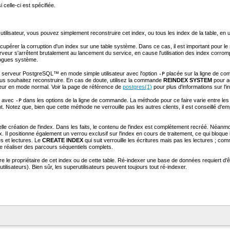
 celle-ci est spécifiée.
utilisateur, vous pouvez simplement reconstruire cet index, ou tous les index de la table, en u
écupérer la corruption d'un index sur une table système. Dans ce cas, il est important pour l
eur s'arrêtent brutalement au lancement du service, en cause l'utilisation des index corrom
alogues système.
le serveur
PostgreSQL
™ en mode simple utilisateur avec l'option
placée sur la ligne de c
-P
us souhaitez reconstruire. En cas de doute, utilisez la commande
REINDEX SYSTEM
pour ac
rveur en mode normal. Voir la page de référence de
postgres
(1)
pour plus d'informations sur l'i
e avec
dans les options de la ligne de commande. La méthode pour ce faire varie entre les 
-P
nt. Notez que, bien que cette méthode ne verrouille pas les autres clients, il est conseillé 
lle création de l'index. Dans les faits, le contenu de l'index est complètement recréé. Néanmo
. Il positionne également un verrou exclusif sur l'index en cours de traitement, ce qui bloque le
es et lectures. Le
CREATE INDEX
qui suit verrouille les écritures mais pas les lectures ; com
e réaliser des parcours séquentiels complets.
re le propriétaire de cet index ou de cette table. Ré-indexer une base de données requiert d'ê
ilisateurs). Bien sûr, les superutilisateurs peuvent toujours tout ré-indexer.