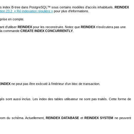
es index B-tree dans
PostgreSQL
™ sous certains modèles d'accès inhabituels.
REINDEX
tion 23.2, « Ré-indexation régulière »
pour plus d'informations.
 prise en compte.
ant d'utiliser
REINDEX
pour les reconstruire. Notez que
REINDEX
n'exécutera pas une
er la commande
CREATE INDEX CONCURRENTLY
.
EINDEX
ne peut pas être exécuté à l'intérieur d'un bloc de transaction.
 sont aussi inclus. Les index des tables utilisateur ne sont pas traités. Cette forme de
u nom du schéma. Actuellement,
REINDEX DATABASE
et
REINDEX SYSTEM
ne peuvent