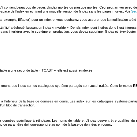
 qu'il contient beaucoup de pages d'index mortes ou presque mortes. Ceci peut arriver avec d
space de l'index en écrivant une nouvelle version de l'index sans les pages mortes. Voir
Sec
 exemple, fillfactor) pour un index et vous souhaitez vous assurer que la modification a été
a échoué, laissant un index
«
invalide
»
. De tels index sont inutiles donc il est intéress
RENTLY
dex sans interférer avec le système en production, vous devez supprimer l'index et ré-exécut
a table a une seconde table
«
TOAST
»
, elle est aussi réindexée.
 cours. Les index sur les catalogues système partagés sont aussi traités. Cette forme de
R
 l'intérieur de la base de données en cours. Les index sur les catalogues système partagés
d'un bloc de transaction.
de données spécifique à réindexer. Les noms de table et d'index peuvent être qualifiés d
nc ce paramètre doit correspondre au nom de la base de données en cours.