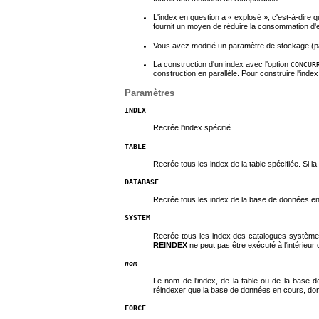
L'index en question a
«
explosé
»
, c'est-à-dire
fournit un moyen de réduire la consommation d'e
Vous avez modifié un paramètre de stockage (par
La construction d'un index avec l'option
CONCUR
construction en parallèle. Pour construire l'in
Paramètres
INDEX
Recrée l'index spécifié.
TABLE
Recrée tous les index de la table spécifiée. Si l
DATABASE
Recrée tous les index de la base de données en
SYSTEM
Recrée tous les index des catalogues système à
REINDEX
ne peut pas être exécuté à l'intérieur 
nom
Le nom de l'index, de la table ou de la base 
réindexer que la base de données en cours, do
FORCE