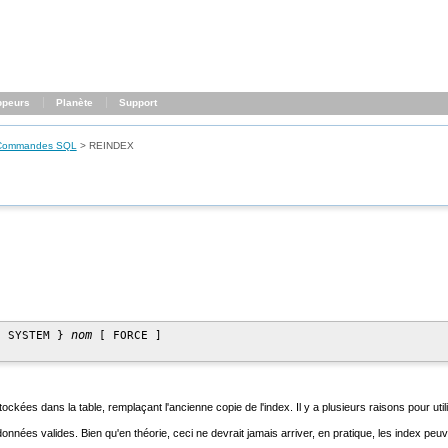
ppeurs
Planète
Support
Commandes SQL
>
REINDEX
nom
| SYSTEM } 
 [ FORCE ]

ockées dans la table, remplaçant l'ancienne copie de l'index. Il y a plusieurs raisons pour uti
onnées valides. Bien qu'en théorie, ceci ne devrait jamais arriver, en pratique, les index p