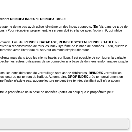
tilisant
REINDEX INDEX
ou
REINDEX TABLE
.
e système de ne pas avoir utilisé lui-même un des index suspects. (En fait, dans ce type de
pus.) Pour récupérer proprement, le serveur doit être lancé avec l'option
, qui inhibe
-P
ommande. Ensuite,
REINDEX DATABASE
,
REINDEX SYSTEM
,
REINDEX TABLE
ou
tiver la reconstruction de tous les index système de la base de données. Enfin, quittez la
nteraction avec l'interface du serveur en mode simple utilisateur.
clients mais dans tous les clients basés sur
libpq
, il est possible de configurer la variable
d'empêcher les autres utilisateurs de se connecter à la base de données endommagée jusqu'à
ins, les considérations de verrouillage sont assez différentes.
REINDEX
verrouille les
s lectures qui tentent de l'utiliser. Au contraire,
DROP INDEX
crée temporairement un
me l'index n'existe pas, aucune lecture ne peut être tentée, signifiant qu'il n'y a aucun
tre le propriétaire de la base de données (notez du coup que le propriétaire peut