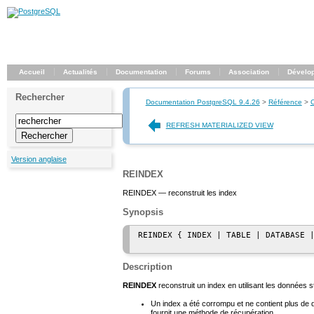
Accueil
Actualités
Documentation
Forums
Association
Dévelo
Rechercher
Documentation PostgreSQL 9.4.26
>
Référence
>
REFRESH MATERIALIZED VIEW
Version anglaise
REINDEX
REINDEX — reconstruit les index
Synopsis
REINDEX { INDEX | TABLE | DATABASE 
Description
REINDEX
reconstruit un index en utilisant les données st
Un index a été corrompu et ne contient plus de d
fournit une méthode de récupération.