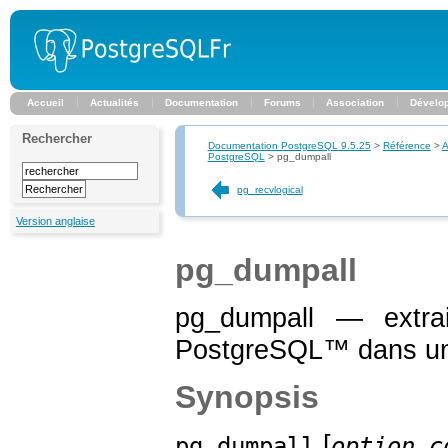
Accueil
Actualités
Documentation
Forums
Association
Dévelo
Rechercher
Documentation PostgreSQL 9.5.25
>
Référence
>
A
PostgreSQL
>
pg_dumpall
pg_recvlogical
Version anglaise
pg_dumpall
pg_dumpall — extr
PostgreSQL
™ dans un 
Synopsis
[
pg_dumpall
option_c