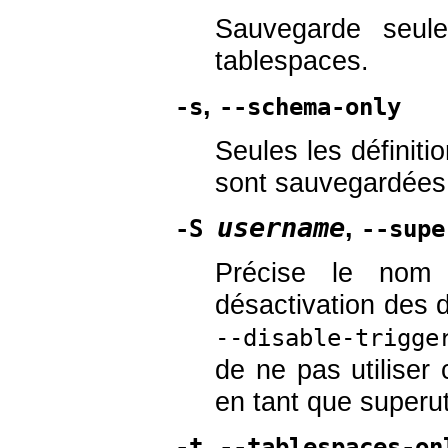
Sauvegarde seule
tablespaces.
,
-s
--schema-only
Seules les définit
sont sauvegardées
username
,
-S
--supe
Précise le nom d
désactivation des d
--disable-trigge
de ne pas utiliser 
en tant que superuti
,
-t
--tablespaces-on