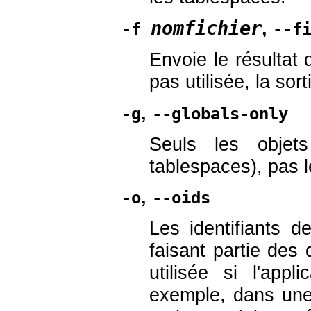
nomfichier
,
-f
--f
Envoie le résultat d
pas utilisée, la sort
,
-g
--globals-only
Seuls les objet
tablespaces), pas 
,
-o
--oids
Les identifiants d
faisant partie des
utilisée si l'app
exemple, dans une 