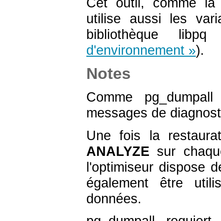
Cet outil, comme la 
utilise aussi les va
bibliothèque
libpq
(
d'environnement »
).
Notes
Comme
pg_dumpall
messages de diagnosti
Une fois la restaurat
ANALYZE
sur chaqu
l'optimiseur dispose d
également être util
données.
pg_dumpall
requiert 