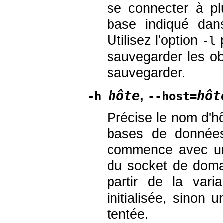
se connecter à p
base indiqué dan
Utilisez l'option
p
-l
sauvegarder les ob
sauvegarder.
hôte
hôt
,
-h
--host=
Précise le nom d'hô
bases de données
commence avec un 
du socket de domai
partir de la vari
initialisée, sinon
tentée.