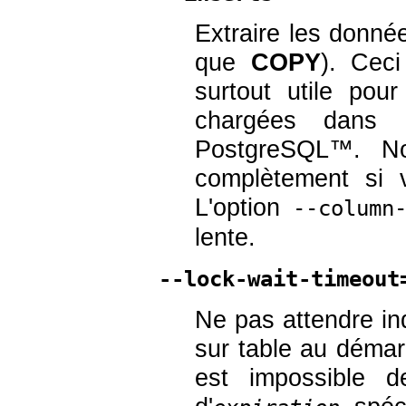
Extraire les donn
que
COPY
). Ceci
surtout utile pou
chargées dans
PostgreSQL
™. No
complètement si 
L'option
--column
lente.
--lock-wait-timeout
Ne pas attendre ind
sur table au démarr
est impossible d