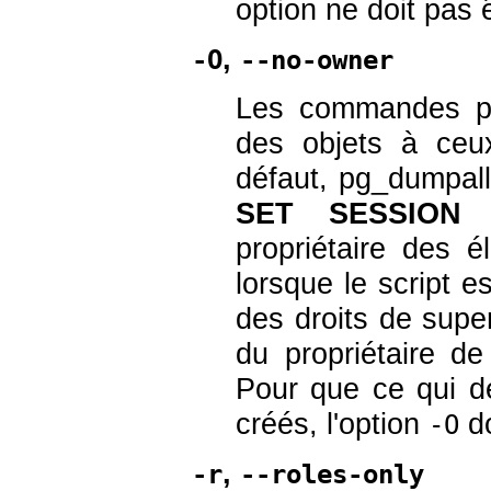
option ne doit pas ê
,
-O
--no-owner
Les commandes per
des objets à ceu
défaut,
pg_dumpall
SET SESSION 
propriétaire des 
lorsque le script e
des droits de super
du propriétaire de
Pour que ce qui de
créés, l'option
do
-O
,
-r
--roles-only