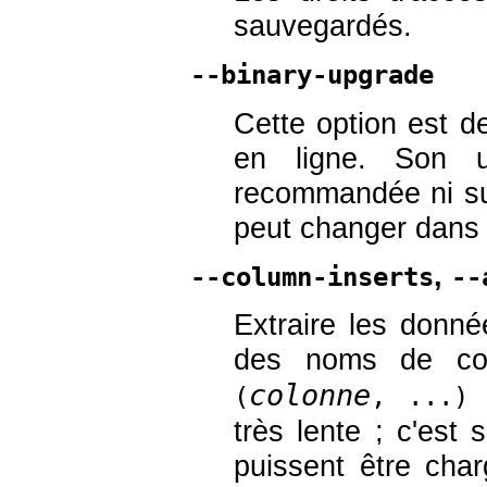
sauvegardés.
--binary-upgrade
Cette option est de
en ligne. Son ut
recommandée ni su
peut changer dans 
,
--column-inserts
--
Extraire les don
des noms de colo
colonne
(
, ...) 
très lente ; c'est 
puissent être ch