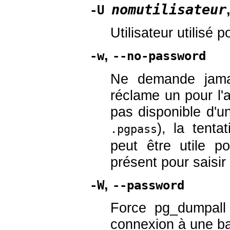
nomutilisateur
-U
Utilisateur utilisé p
,
-w
--no-password
Ne demande jama
réclame un pour l'a
pas disponible d'u
), la tent
.pgpass
peut être utile po
présent pour saisi
,
-W
--password
Force
pg_dumpall
connexion à une b