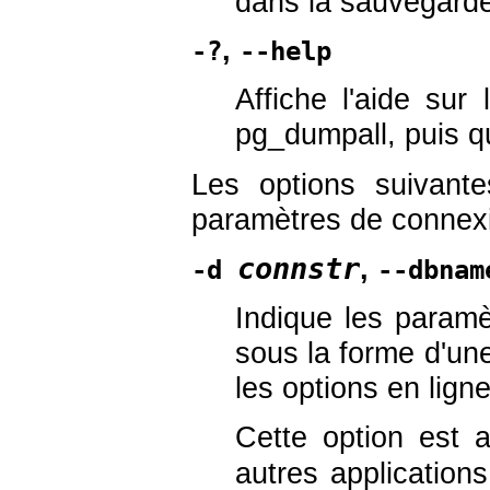
dans la sauvegarde,
,
-?
--help
Affiche l'aide su
pg_dumpall
, puis q
Les options suivant
paramètres de connexi
connstr
,
-d
--dbnam
Indique les paramè
sous la forme d'un
les options en lign
Cette option est 
autres applicatio