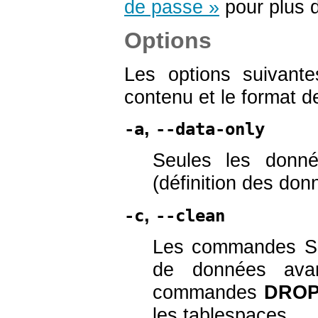
de passe »
pour plus d
Options
Les options suivant
contenu et le format de
,
-a
--data-only
Seules les donn
(définition des don
,
-c
--clean
Les commandes SQ
de données avan
commandes
DRO
les tablespaces.