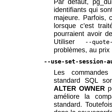
Par défaut,
pg_du
identifiants qui so
majeure. Parfois, 
lorsque c'est trai
pourraient avoir d
Utiliser
--quote
problèmes, au prix d
--use-set-session-a
Les commande
standard SQL son
ALTER OWNER
po
améliore la compa
standard. Toutefois