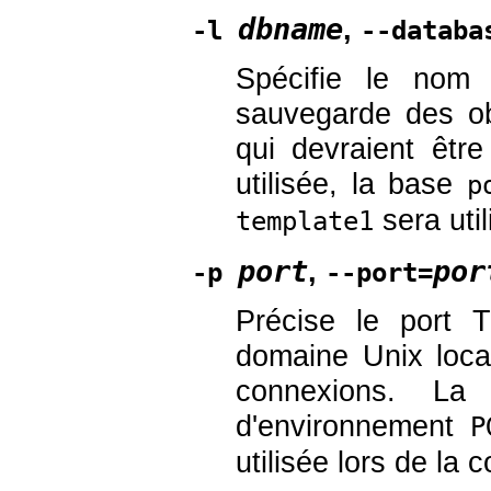
dbname
,
-l
--databa
Spécifie le nom
sauvegarde des ob
qui devraient êtr
utilisée, la base
p
sera util
template1
port
por
,
-p
--port=
Précise le port 
domaine Unix loca
connexions. La
d'environnement
P
utilisée lors de la 