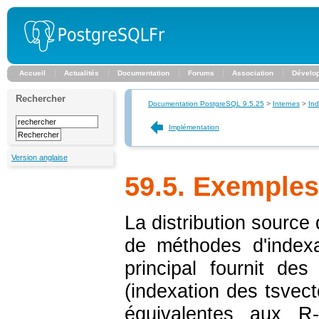
Accueil
Actualités
Documentation
Forums
Association
Dévelo
Rechercher
Documentation PostgreSQL 9.5.25
>
Internes
>
In
Implémentation
Version anglaise
59.5. Exemples
La distribution source
de méthodes d'index
principal fournit des
(indexation des
tsvect
équivalentes aux R