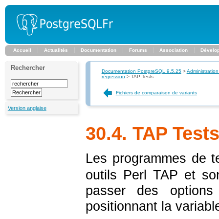
Accueil
Actualités
Documentation
Forums
Association
Dévelo
Rechercher
Documentation PostgreSQL 9.5.25
>
Administration
régression
>
TAP Tests
Fichiers de comparaison de variants
Version anglaise
30.4. TAP Test
Les programmes de te
outils Perl TAP et s
passer des optio
positionnant la variab