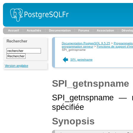
Accueil
Actualités
Documentation
Forums
Association
Dévelo
Rechercher
Documentation PostgreSQL 9.5.25
>
Programmatio
programmation serveur
>
Fonctions de support d'int
SPI_getnspname
SPI_getrelname
Version anglaise
SPI_getnspname
SPI_getnspname — re
spécifiée
Synopsis