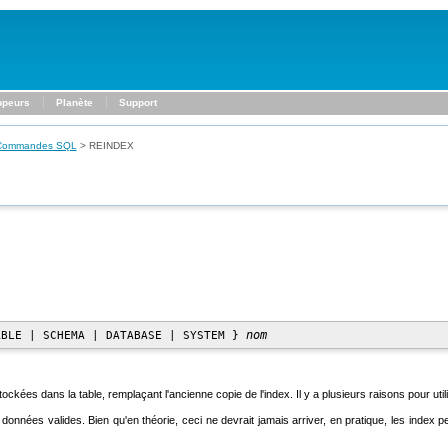
ppeurs
Planète
Support
Commandes SQL
>
REINDEX
nom
ABLE | SCHEMA | DATABASE | SYSTEM } 
ockées dans la table, remplaçant l'ancienne copie de l'index. Il y a plusieurs raisons pour uti
données valides. Bien qu'en théorie, ceci ne devrait jamais arriver, en pratique, les inde