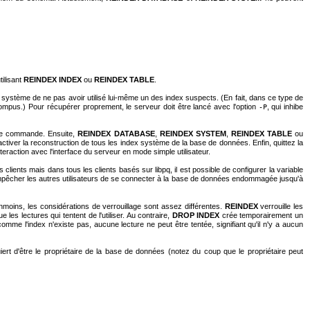
tilisant
REINDEX INDEX
ou
REINDEX TABLE
.
e système de ne pas avoir utilisé lui-même un des index suspects. (En fait, dans ce type de
rompus.) Pour récupérer proprement, le serveur doit être lancé avec l'option
, qui inhibe
-P
 de commande. Ensuite,
REINDEX DATABASE
,
REINDEX SYSTEM
,
REINDEX TABLE
ou
ctiver la reconstruction de tous les index système de la base de données. Enfin, quittez la
nteraction avec l'interface du serveur en mode simple utilisateur.
s clients mais dans tous les clients basés sur
libpq
, il est possible de configurer la variable
 d'empêcher les autres utilisateurs de se connecter à la base de données endommagée jusqu'à
anmoins, les considérations de verrouillage sont assez différentes.
REINDEX
verrouille les
 les lectures qui tentent de l'utiliser. Au contraire,
DROP INDEX
crée temporairement un
 comme l'index n'existe pas, aucune lecture ne peut être tentée, signifiant qu'il n'y a aucun
ert d'être le propriétaire de la base de données (notez du coup que le propriétaire peut