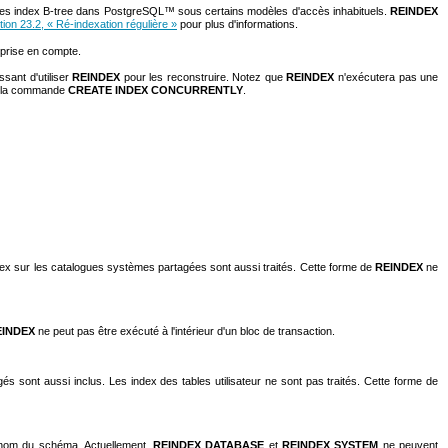
des index B-tree dans
PostgreSQL
™ sous certains modèles d'accès inhabituels.
REINDEX
tion 23.2, « Ré-indexation régulière »
pour plus d'informations.
 prise en compte.
essant d'utiliser
REINDEX
pour les reconstruire. Notez que
REINDEX
n'exécutera pas une
er la commande
CREATE INDEX CONCURRENTLY
.
ndex sur les catalogues systèmes partagées sont aussi traités. Cette forme de
REINDEX
ne
EINDEX
ne peut pas être exécuté à l'intérieur d'un bloc de transaction.
 sont aussi inclus. Les index des tables utilisateur ne sont pas traités. Cette forme de
u nom du schéma. Actuellement,
REINDEX DATABASE
et
REINDEX SYSTEM
ne peuvent