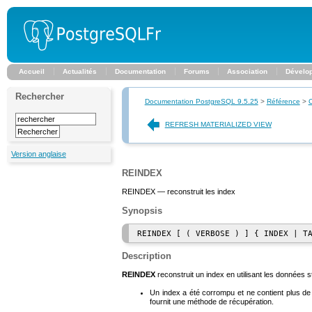
Accueil
Actualités
Documentation
Forums
Association
Dévelo
Rechercher
Documentation PostgreSQL 9.5.25
>
Référence
>
REFRESH MATERIALIZED VIEW
Version anglaise
REINDEX
REINDEX — reconstruit les index
Synopsis
REINDEX [ ( VERBOSE ) ] { INDEX | T
Description
REINDEX
reconstruit un index en utilisant les données st
Un index a été corrompu et ne contient plus de 
fournit une méthode de récupération.