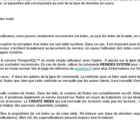
nc ce paramètre doit correspondre au nom de la base de données en cours.
ex traité.
utilisateur, vous pouvez simplement reconstruire cet index, ou tous les index de la table, en u
écupérer la corruption d'un index sur une table système. Dans ce cas, il est important pour l
rveur s'arrêtent brutalement au lancement du service, en cause l'utilisation des index cor
alogues système.
r le serveur
PostgreSQL
™ en mode simple utilisateur avec l'option
placée sur la ligne
-P
us souhaitez reconstruire. En cas de doute, utilisez la commande
REINDEX SYSTEM
pour a
rveur en mode normal. Voir la page de référence de
postgres
(1)
pour plus d'informations sur l'i
ée avec
dans les options de la ligne de commande. La méthode pour ce faire varie entre le
-P
nt. Notez que, bien que cette méthode ne verrouille pas les autres clients, il est conseillé
elle création de l'index. Dans les faits, le contenu de l'index est complètement recréé. Né
x. Il positionne également un verrou exclusif sur l'index en cours de traitement, ce qui bloque
ures et lectures. Le
CREATE INDEX
qui suit verrouille les écritures mais pas les lectures ;
e réaliser des parcours séquentiels complets.
'être le propriétaire de cet index ou de cette table. Ré-indexer une base de données requi
ilisateurs). Bien sûr, les superutilisateurs peuvent toujours tout ré-indexer.