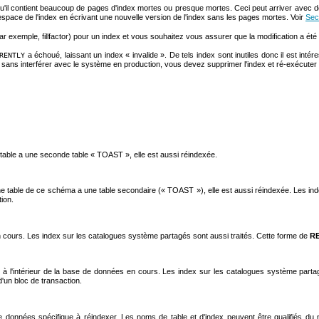
 qu'il contient beaucoup de pages d'index mortes ou presque mortes. Ceci peut arriver avec 
space de l'index en écrivant une nouvelle version de l'index sans les pages mortes. Voir
Sec
 exemple, fillfactor) pour un index et vous souhaitez vous assurer que la modification a été
a échoué, laissant un index
«
invalide
»
. De tels index sont inutiles donc il est intér
RENTLY
dex sans interférer avec le système en production, vous devez supprimer l'index et ré-exécut
a table a une seconde table
«
TOAST
»
, elle est aussi réindexée.
ne table de ce schéma a une table secondaire (
«
TOAST
»
), elle est aussi réindexée. Les i
ion.
 cours. Les index sur les catalogues système partagés sont aussi traités. Cette forme de
R
 l'intérieur de la base de données en cours. Les index sur les catalogues système partagés
d'un bloc de transaction.
de données spécifique à réindexer. Les noms de table et d'index peuvent être qualifiés d