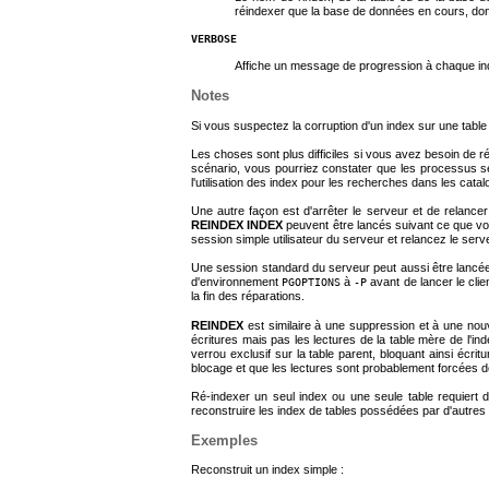
réindexer que la base de données en cours, do
VERBOSE
Affiche un message de progression à chaque ind
Notes
Si vous suspectez la corruption d'un index sur une table 
Les choses sont plus difficiles si vous avez besoin de r
scénario, vous pourriez constater que les processus se
l'utilisation des index pour les recherches dans les cat
Une autre façon est d'arrêter le serveur et de relance
REINDEX INDEX
peuvent être lancés suivant ce que vo
session simple utilisateur du serveur et relancez le se
Une session standard du serveur peut aussi être lanc
d'environnement
à
avant de lancer le clie
PGOPTIONS
-P
la fin des réparations.
REINDEX
est similaire à une suppression et à une nouv
écritures mais pas les lectures de la table mère de l'inde
verrou exclusif sur la table parent, bloquant ainsi écrit
blocage et que les lectures sont probablement forcées d
Ré-indexer un seul index ou une seule table requiert d
reconstruire les index de tables possédées par d'autres ut
Exemples
Reconstruit un index simple :