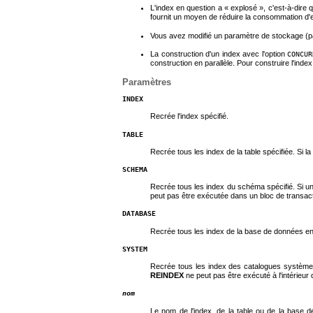
L'index en question a
«
explosé
»
, c'est-à-dire
fournit un moyen de réduire la consommation d'e
Vous avez modifié un paramètre de stockage (par
La construction d'un index avec l'option
CONCUR
construction en parallèle. Pour construire l'in
Paramètres
INDEX
Recrée l'index spécifié.
TABLE
Recrée tous les index de la table spécifiée. Si l
SCHEMA
Recrée tous les index du schéma spécifié. Si u
peut pas être exécutée dans un bloc de transact
DATABASE
Recrée tous les index de la base de données en
SYSTEM
Recrée tous les index des catalogues système à
REINDEX
ne peut pas être exécuté à l'intérieur 
nom
Le nom de l'index, de la table ou de la base 