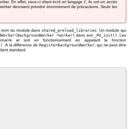
rker. En effet, ceux-ci étant écrit en langage
, ils ont un accès
C
 worker devraient prendre énormément de précautions. Seuls les
le nom du module dans
. Un module qui
shared_preload_libraries
dans son
. Les
dWorker(
BackgroundWorker *worker
)
_PG_init()
arré et soit en fonctionnement en appelant la fonction
. À la différence de
, qui ne peut être
e
)
RegisterBackgroundWorker
lient standard.