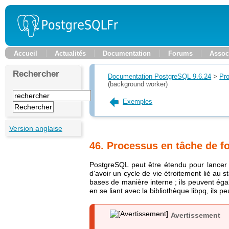
Accueil
Actualités
Documentation
Forums
Assoc
Rechercher
Documentation PostgreSQL 9.6.24
>
Pr
(background worker)
Exemples
Version anglaise
46. Processus en tâche de f
PostgreSQL peut être étendu pour lancer 
d'avoir un cycle de vie étroitement lié au
bases de manière interne ; ils peuvent ég
en se liant avec la bibliothèque
libpq
, ils 
Avertissement