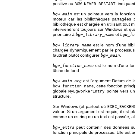
positive ou
, indiquan
BGW_NEVER_RESTART
est un pointeur vers la fonctio
bgw_main
moteur car les bibliothèques partagées p
bibliothèque est chargée en utilisant tout
interviendront toujours sur Windows et q
prioritaire à
et
bgw_library_name
bgw_fu
est le nom d'une bibl
bgw_library_name
chargée dynamiquement par le processus
faudrait plutôt configurer
.
bgw_main
est le nom d'une fon
bgw_function_name
tâche de fond.
est l'argument
Datum
de la
bgw_main_arg
, cette fonction prin
bgw_function_name
globale
pointe vers un
MyBgworkerEntry
structure.
Sur Windows (et partout où
EXEC_BACKEN
valeur. Si un argument est requis, il est 
comme un
cstring
ou un
text
est passée, al
peut contenir des données su
bgw_extra
fonction principale du processus. Elle est a