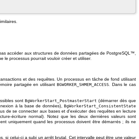
imilaires.
pas accéder aux structures de données partagées de
PostgreSQL
™,
le processus pourrait vouloir créer et utiliser.
transactions et des requêtes. Un processus en tâche de fond utilisant
moire partagée en utilisant
. Dans le cas
BGWORKER_SHMEM_ACCESS
ossibles sont
(démarrer dès que
BgWorkerStart_PostmasterStart
connexion à la base de données),
BgWorkerStart_ConsistentState
sus de se connecter aux bases et d'exécuter des requêtes en lecture
ure-écriture normal). Notez que les deux dernières valeurs sont
uent uniquement quand les processus doivent être démarrés ; ils ne
si celui-ci a subi un arrêt brutal. Cet intervalle peut être une valeur