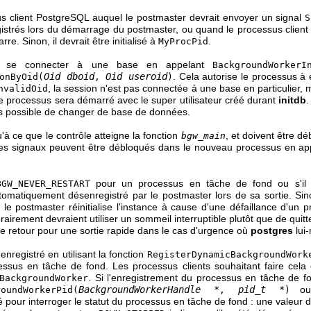
s client PostgreSQL auquel le postmaster devrait envoyer un signal
S
istrés lors du démarrage du postmaster, ou quand le processus client 
. Sinon, il devrait être initialisé à
.
MyProcPid
ut se connecter à une base en appelant
BackgroundWorkerI
Oid dboid
Oid useroid
. Cela autorise le processus à 
onByOid(
,
)
, la session n'est pas connectée à une base en particulier,
nvalidOid
le processus sera démarré avec le super utilisateur créé durant
initdb
 pas possible de changer de base de données.
'à ce que le contrôle atteigne la fonction
, et doivent être d
bgw_main
Les signaux peuvent être débloqués dans le nouveau processus en ap
pour un processus en tâche de fond ou s'il q
BGW_NEVER_RESTART
utomatiquement désenregistré par le postmaster lors de sa sortie. Si
le postmaster réinitialise l'instance à cause d'une défaillance d'un
rement devraient utiliser un sommeil interruptible plutôt que de quitt
code retour pour une sortie rapide dans le cas d'urgence où
postgres
lui
registré en utilisant la fonction
RegisterDynamicBackgroundWork
essus en tâche de fond. Les processus clients souhaitant faire cela 
. Si l'enregistrement du processus en tâche de fo
BackgroundWorker
BackgroundWorkerHandle *
pid_t *
o
roundWorkerPid(
,
)
sé pour interroger le statut du processus en tâche de fond : une valeur 