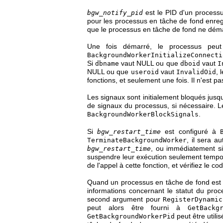
est le PID d'un processu
bgw_notify_pid
pour les processus en tâche de fond enreg
que le processus en tâche de fond ne démarre
Une fois démarré, le processus pe
BackgroundWorkerInitializeConnecti
Si
vaut NULL ou que
vaut
dbname
dboid
I
NULL ou que
vaut
, 
useroid
InvalidOid
fonctions, et seulement une fois. Il n'est
Les signaux sont initialement bloqués jusqu
de signaux du processus, si nécessaire. 
.
BackgroundWorkerBlockSignals
Si
est configuré à
bgw_restart_time
, il sera a
TerminateBackgroundWorker
, ou immédiatement si 
bgw_restart_time
suspendre leur exécution seulement temporai
de l'appel à cette fonction, et vérifiez le 
Quand un processus en tâche de fond est en
informations concernant le statut du proc
second argument pour
RegisterDynamic
peut alors être fourni à
GetBackg
peut être utili
GetBackgroundWorkerPid