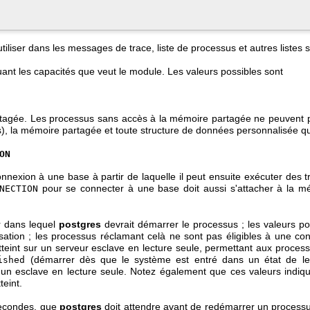
iliser dans les messages de trace, liste de processus et autres listes s
ant les capacités que veut le module. Les valeurs possibles sont
tagée. Les processus sans accès à la mémoire partagée ne peuvent 
s), la mémoire partagée et toute structure de données personnalisée que 
ON
nnexion à une base à partir de laquelle il peut ensuite exécuter des 
pour se connecter à une base doit aussi s'attacher à la mé
NECTION
ur dans lequel
postgres
devrait démarrer le processus ; les valeurs p
lisation ; les processus réclamant celà ne sont pas éligibles à une 
tteint sur un serveur esclave en lecture seule, permettant aux proces
(démarrer dès que le système est entré dans un état de lect
ished
s un esclave en lecture seule. Notez également que ces valeurs indiq
teint.
 secondes, que
postgres
doit attendre avant de redémarrer un processus, 