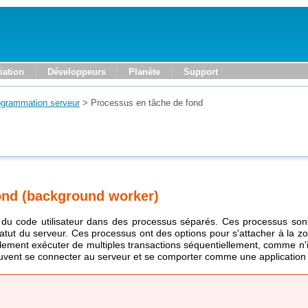
iation
Développeurs
Planète
Support
ogrammation serveur
>
Processus en tâche de fond
ond (background worker)
du code utilisateur dans des processus séparés. Ces processus son
 statut du serveur. Ces processus ont des options pour s'attacher à l
alement exécuter de multiples transactions séquentiellement, comme n'
peuvent se connecter au serveur et se comporter comme une application 