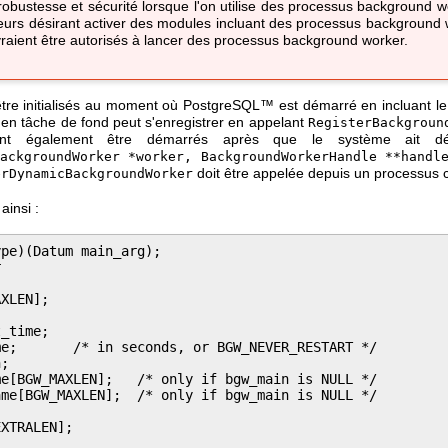
robustesse et sécurité lorsque l'on utilise des processus background wo
teurs désirant activer des modules incluant des processus background
aient être autorisés à lancer des processus background worker.
tre initialisés au moment où
PostgreSQL
™ est démarré en incluant 
en tâche de fond peut s'enregistrer en appelant
RegisterBackgroun
t également être démarrés après que le système ait dém
ackgroundWorker *worker, BackgroundWorkerHandle **handl
doit être appelée depuis un processus c
erDynamicBackgroundWorker
ainsi :
pe)(Datum main_arg);



XLEN];

_time;

e;       /* in seconds, or BGW_NEVER_RESTART */

;

e[BGW_MAXLEN];   /* only if bgw_main is NULL */

me[BGW_MAXLEN];  /* only if bgw_main is NULL */

XTRALEN];


