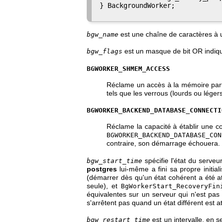
} BackgroundWorker;

est une chaîne de caractères à ut
bgw_name
est un masque de bit OR indiqu
bgw_flags
BGWORKER_SHMEM_ACCESS
Réclame un accès à la mémoire par
tels que les verrous (lourds ou léger
BGWORKER_BACKEND_DATABASE_CONNECTI
Réclame la capacité à établir une co
BGWORKER_BACKEND_DATABASE_CON
contraire, son démarrage échouera.
spécifie l'état du serve
bgw_start_time
postgres
lui-même a fini sa propre initia
(démarrer dès qu'un état cohérent a été a
seule), et
BgWorkerStart_RecoveryFin
équivalentes sur un serveur qui n'est pa
s'arrêtent pas quand un état différent est at
est un intervalle, en
bgw_restart_time