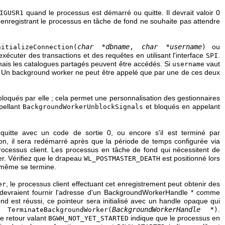
quand le processus est démarré ou quitte. Il devrait valoir 0
IGUSR1
enregistrant le processus en tâche de fond ne souhaite pas attendre
char *dbname
char *username
ou
nitializeConnection(
,
)
exécuter des transactions et des requêtes en utilisant l'interface
.
SPI
 mais les catalogues partagés peuvent être accédés. Si
vaut
username
. Un background worker ne peut être appelé que par une de ces deux
ébloqués par elle ; cela permet une personnalisation des gestionnaires
pellant
et bloqués en appelant
BackgroundWorkerUnblockSignals
uitte avec un code de sortie 0, ou encore s'il est terminé par
non, il sera redémarré après que la période de temps configurée via
 processus client. Les processus en tâche de fond qui nécessitent de
er. Vérifiez que le drapeau
est positionné lors
WL_POSTMASTER_DEATH
-même se termine.
, le processus client effectuant cet enregistrement peut obtenir des
er
devraient fournir l'adresse d'un
BackgroundWorkerHandle *
comme
nd est réussi, ce pointeur sera initialisé avec un handle opaque qui
u
BackgroundWorkerHandle *
.
TerminateBackgroundWorker(
)
de retour valant
indique que le processus en
BGWH_NOT_YET_STARTED