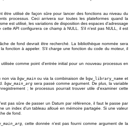
 être utilisé de façon sûre pour lancer des fonctions au niveau du
ents processus. Ceci arrivera sur toutes les plateformes quand la
e est utilisé, les variations de disposition des espaces d'adressage
 de cette API configurera ce champ à NULL. S'il n'est pas NULL, il est
n tâche de fond devrait être recherché. La bibliothèque nommée sera
r la fonction à appeler. S'il charge une fonction du code du moteur, il
utilisée comme point d'entrée initial pour un nouveau processus en
ou non via
ou via la combinaison de
et
bgw_main
bgw_library_name
d
.
sera passé comme argument. De plus, la variable
bgw_main_arg
gistrement ; le processus pourrait trouver utile d'examiner cette
n'est pas sûre de passer un
Datum
par référence, il faut le passe par
comme un index d'un tableau alloué en mémoire partagée. Si une valeur
che de fond.
, cette donnée n'est pas fourni comme argument de la
w_main_arg