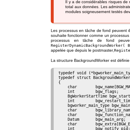
Il y a de considérables risques de 
total aux données. Les administra
modules soigneusement testés devr
Les processus en tâche de fond peuvent ê
souhaite fonctionner comme un processus 
processus en tâche de fond peuven
RegisterDynamicBackgroundWorker(
B
appelée que depuis le postmaster,
Regist
La structure
BackgroundWorker
est définie 
typedef void (*bgworker_main_ty
typedef struct BackgroundWorker
{

    char        bgw_name[BGW_MA
    int         bgw_flags;

    BgWorkerStartTime bgw_start
    int         bgw_restart_tim
    bgworker_main_type bgw_main
    char        bgw_library_nam
    char        bgw_function_na
    Datum       bgw_main_arg;

    char        bgw_extra[BGW_E
    int         bgw_notify_pid;