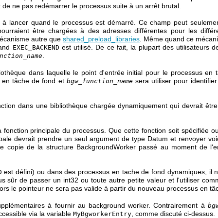
t de ne pas redémarrer le processus suite à un arrêt brutal.
n à lancer quand le processus est démarré. Ce champ peut seulement
ourraient être chargées à des adresses différentes pour les différ
 mécanisme autre que
shared_preload_libraries
. Même quand ce mécanism
uand
est utilisé. De ce fait, la plupart des utilisateurs
EXEC_BACKEND
.
nction_name
iothèque dans laquelle le point d'entrée initial pour le processus e
 en tâche de fond et
sera utiliser pour identifie
bgw_function_name
ction dans une bibliothèque chargée dynamiquement qui devrait être 
 fonction principale du processus. Que cette fonction soit spécifiée 
cipale devrait prendre un seul argument de type
Datum
et renvoyer
voi
e copie de la structure
BackgroundWorker
passé au moment de l'enre
est défini) ou dans des processus en tache de fond dynamiques, il 
D
plus sûr de passer un int32 ou toute autre petite valeur et l'utiliser 
ors le pointeur ne sera pas valide à partir du nouveau processus en tâ
pplémentaires à fournir au background worker. Contrairement à
bg
ccessible via la variable
, comme discuté ci-dessus.
MyBgworkerEntry