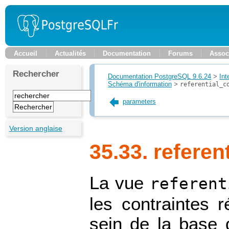
Accueil
Actualités
Documentation
Forums
Assoc
Rechercher
Documentation PostgreSQL 9.6.24
>
Int
Schéma d'information
>
referential_c
parameters
Version anglaise
35.33. referen
La vue
referent
les contraintes r
sein de la base 