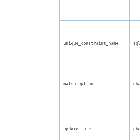
unique_constraint_name
sq
match_option
ch
update_rule
ch